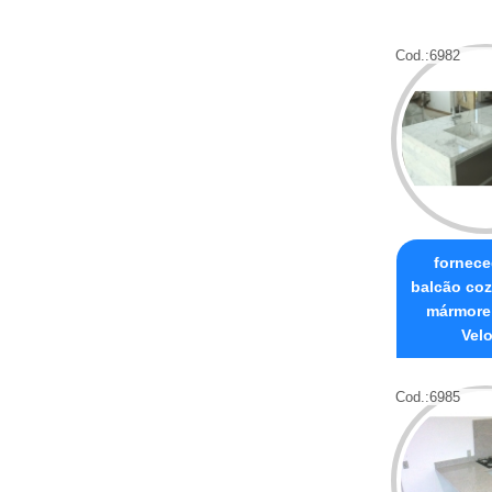
Cod.:
6982
fornece
balcão co
mármore
Vel
Cod.:
6985