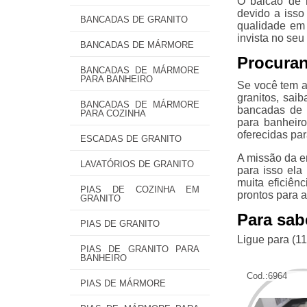
O balcão de 
devido a isso
BANCADAS DE GRANITO
qualidade em 
invista no se
BANCADAS DE MÁRMORE
Procuran
BANCADAS DE MÁRMORE
PARA BANHEIRO
Se você tem a
granitos, sai
BANCADAS DE MÁRMORE
bancadas de 
PARA COZINHA
para banheir
oferecidas pa
ESCADAS DE GRANITO
A missão da e
LAVATÓRIOS DE GRANITO
para isso ela
muita eficiên
PIAS DE COZINHA EM
prontos para 
GRANITO
Para sab
PIAS DE GRANITO
Ligue para
(1
PIAS DE GRANITO PARA
BANHEIRO
Cod.:
6964
PIAS DE MÁRMORE