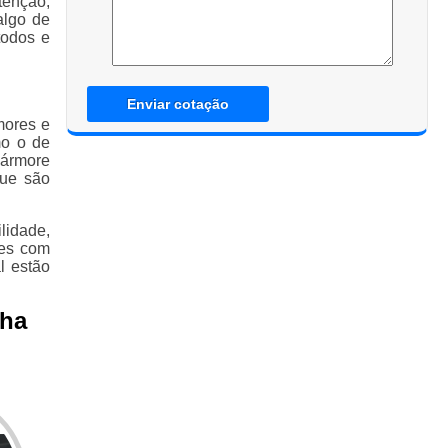
tenção,
algo de
todos e
Enviar cotação
mores e
mo o de
mármore
que são
lidade,
des com
l estão
nha