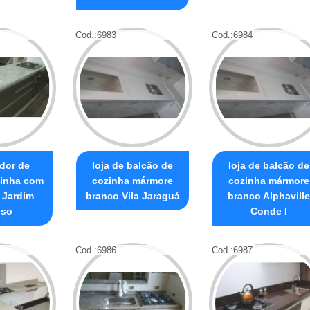
Cod.:
6983
Cod.:
6984
dor de
loja de balcão de
loja de balcão de
zinha com
cozinha mármore
cozinha mármore
 Jardim
branco Vila Jaraguá
branco Alphaville
oso
Conde I
Cod.:
6986
Cod.:
6987