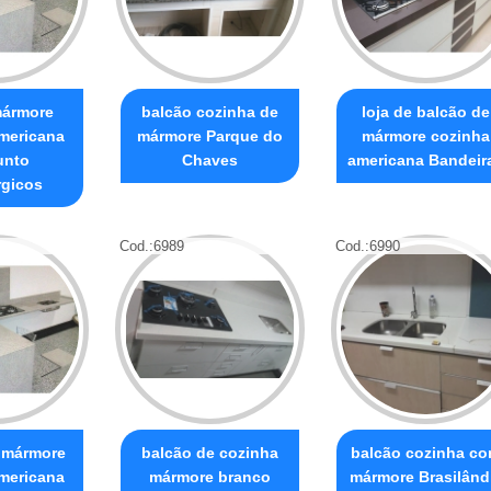
mármore
balcão cozinha de
loja de balcão de
mericana
mármore Parque do
mármore cozinha
unto
Chaves
americana Bandeir
rgicos
Cod.:
6989
Cod.:
6990
 mármore
balcão de cozinha
balcão cozinha c
mericana
mármore branco
mármore Brasilând