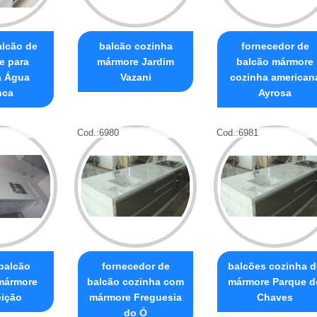
alcão de
balcão cozinha
fornecedor de
e para
mármore Jardim
balcão mármore
a Água
Vazani
cozinha american
nca
Ayrosa
Cod.:
6980
Cod.:
6981
 balcão
fornecedor de
balcões cozinha d
mármore
balcão cozinha com
mármore Parque d
ição
mármore Freguesia
Chaves
do Ó