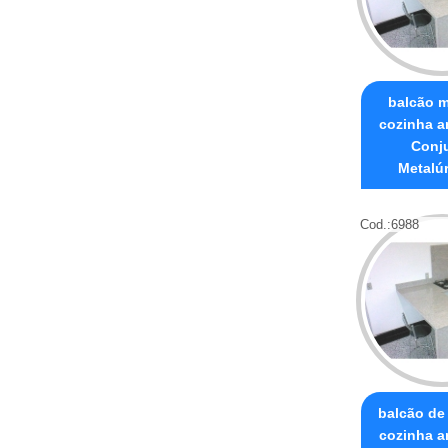
balcão 
cozinha a
Conj
Metalú
Cod.:
6988
balcão de
cozinha a