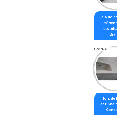
loja de b
mármor
cozinh
Bra
Cod.:
6979
loja de
cozinha 
Conce