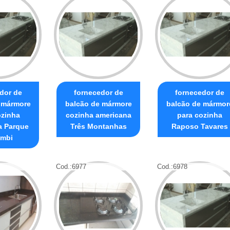
dor de
fornecedor de
fornecedor de
 mármore
balcão de mármore
balcão de mármor
ozinha
cozinha americana
para cozinha
a Parque
Três Montanhas
Raposo Tavares
mbi
Cod.:
6977
Cod.:
6978