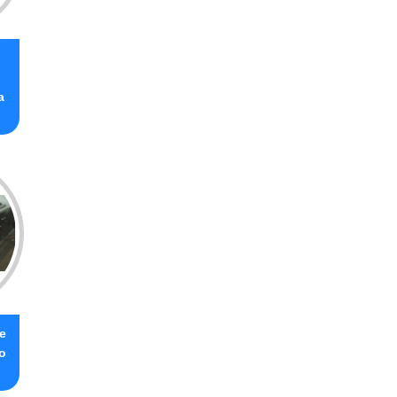
a
e
o