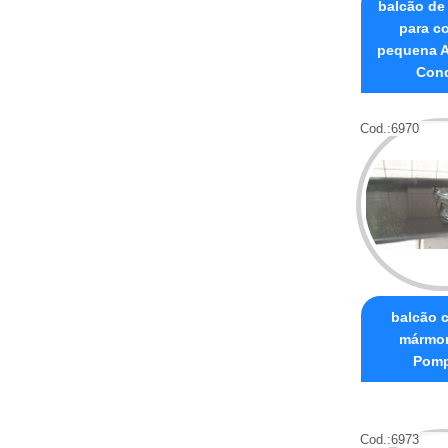
balcão de
para c
pequena A
Cond
Cod.:
6970
balcão 
mármor
Pomp
Cod.:
6973