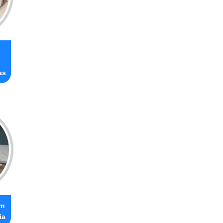
as
om
ia