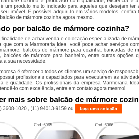
mármore cozinha é produzido com qualidade, eficiência e a
 é um produto muito indicado para aqueles que desejam ter 
seu imóvel. É possível adquiri-lo em vários modelos, confira 
u balcão de mármore cozinha agora mesmo.
do por balcão de mármore cozinha?
 finalidade de achar venda e colocação especializada de már
ba que com a Marmoraria Ideal você pode achar serviços co
mármore, balcões de mármore para cozinha, bancadas de 
o, balcões de mármore para banheiro, entre outras opções 
ra a sua necessidade.
mpresa é oferecer a todos os clientes um serviço de responsabi
 possui profissionais capacitados para executarem as ativida
cia e qualidade. Os profissionais da empresa Marmoraria Idea
atendê-lo com excelência, entre em contato agora mesmo!
er mais sobre balcão de mármore cozi
1) 3608-1020
,
(11) 94013-9159
ou
faça uma cotação
Cod.:
6965
Cod.:
6966