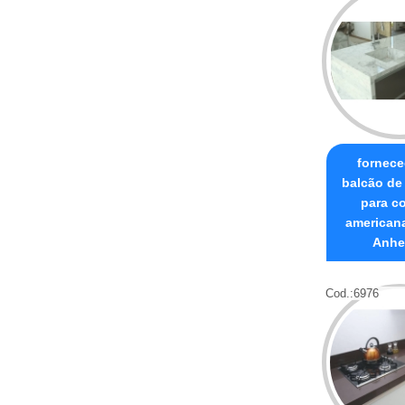
fornece
balcão de
para c
american
Anhe
Cod.:
6976