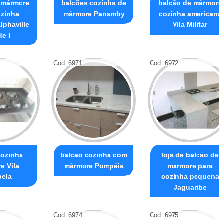
 mármore
balcões cozinha de
balcão de mármor
ozinha
mármore Panamby
cozinha american
lphaville
Vila Militar
e I
Cod.:
6971
Cod.:
6972
cozinha
balcão cozinha com
loja de balcão de
e Vila
mármore Pompéia
mármore para
eia
cozinha pequena
Jaguaribe
Cod.:
6974
Cod.:
6975