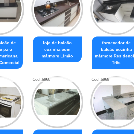
alcão de
loja de balcão
fornecedor de
e para
cozinha com
balcão cozinha
mericana
mármore Limão
mármore Residenci
 Comercial
Três
Cod.:
6968
Cod.:
6969