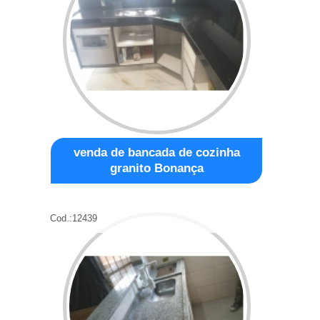
venda de bancada de cozinha
granito Bonança
Cod.:
12439