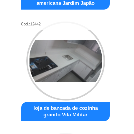
americana Jardim Japão
Cod.:
12442
loja de bancada de cozinha
granito Vila Militar