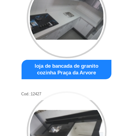
loja de bancada de granito
cozinha Praça da Arvore
Cod.:
12427