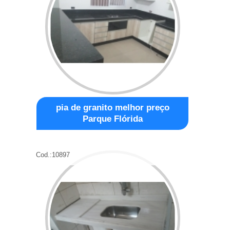
pia de granito melhor preço
Parque Flórida
Cod.:
10897