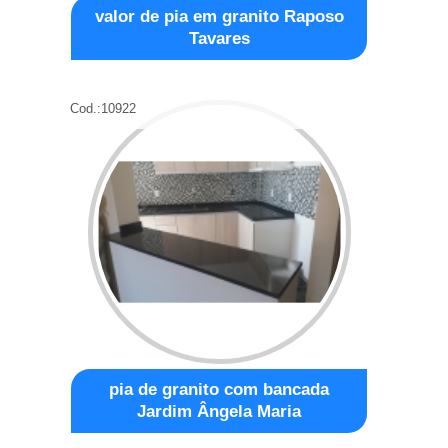
valor de pia em granito Raposo
Tavares
Cod.:
10922
pia de granito com bancada
Jardim Ângela Maria