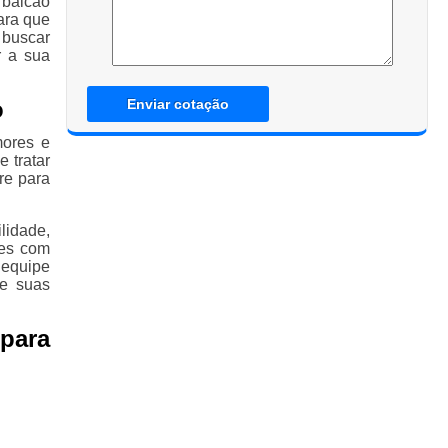
 balcão
ara que
 buscar
r a sua
o
Enviar cotação
mores e
 tratar
re para
lidade,
des com
equipe
de suas
para