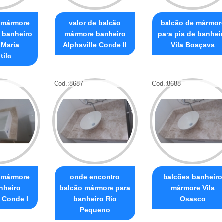
 mármore
valor de balcão
balcão de mármor
e banheiro
mármore banheiro
para pia de banhei
 Maria
Alphaville Conde II
Vila Boaçava
tila
Cod.:
8687
Cod.:
8688
 mármore
onde encontro
balcões banheiro
nheiro
balcão mármore para
mármore Vila
e Conde I
banheiro Rio
Osasco
Pequeno