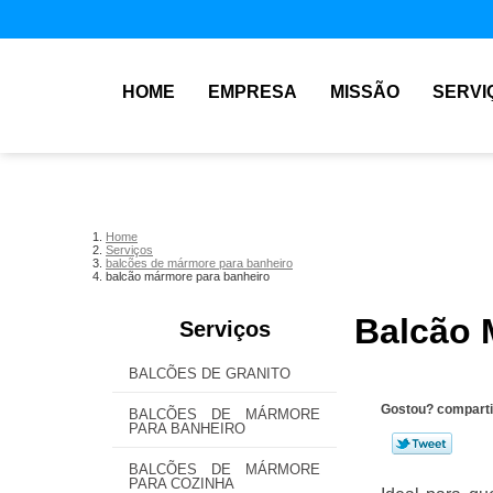
HOME
EMPRESA
MISSÃO
SERVI
Home
Serviços
balcões de mármore para banheiro
balcão mármore para banheiro
Balcão 
Serviços
BALCÕES DE GRANITO
Gostou? comparti
BALCÕES DE MÁRMORE
PARA BANHEIRO
BALCÕES DE MÁRMORE
PARA COZINHA