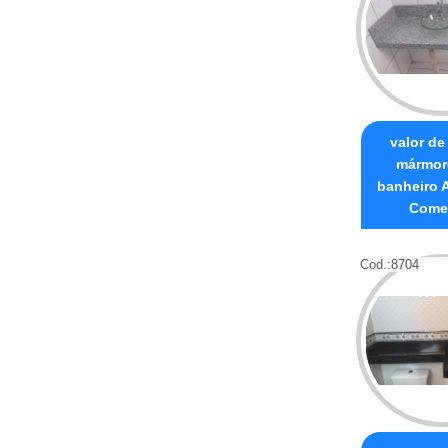
valor de
mármor
banheiro A
Comer
Cod.:
8704