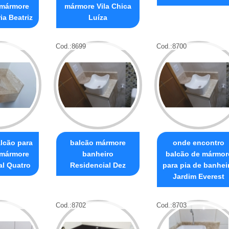
 mármore
mármore Vila Chica
ia Beatriz
Luíza
Cod.:
8699
Cod.:
8700
alcão para
balcão mármore
onde encontro
 mármore
banheiro
balcão de mármor
al Quatro
Residencial Dez
para pia de banhei
Jardim Everest
Cod.:
8702
Cod.:
8703