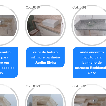
Cod.:
8690
Cod.:
8691
contro
valor de balcão
onde encontro
 para
mármore banheiro
balcão para
ro em
Jardim Elvira
banheiro de
idade de
mármore Residenci
us
Onze
Cod.:
8693
Cod.:
8694