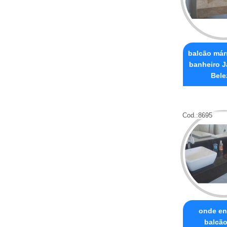
balcão már
banheiro J
Bele
Cod.:
8695
onde en
balcão