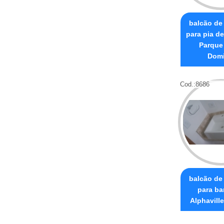
balcão de
para pia d
Parque
Domi
Cod.:
8686
balcão de
para ba
Alphavill