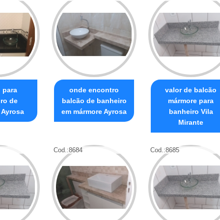
 para
onde encontro
valor de balcão
ro de
balcão de banheiro
mármore para
 Ayrosa
em mármore Ayrosa
banheiro Vila
Mirante
Cod.:
8684
Cod.:
8685