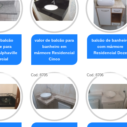
 balcão
valor de balcão para
balcão de banheir
e para
banheiro em
com mármore
lphaville
mármore Residencial
Residencial Doze
cial
Cinco
Cod.:
8705
Cod.:
8706