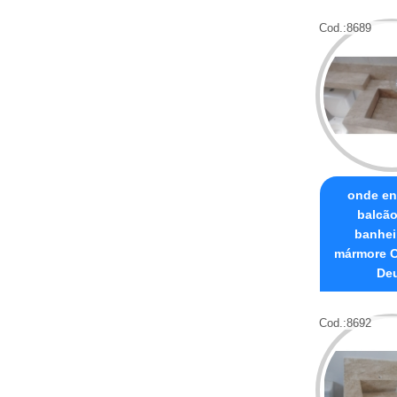
Cod.:
8689
onde en
balcão
banhei
mármore C
De
Cod.:
8692