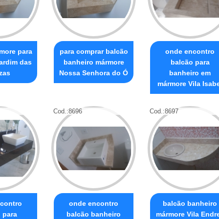
more para
para comprar balcão
onde encontro
ardim das
banheiro mármore
balcão para
zas
Nossa Senhora do Ó
banheiro em
mármore Vila Isabe
Cod.:
8696
Cod.:
8697
contro
onde encontro
balcão banheiro
 para
balcão banheiro
mármore Vila Endr