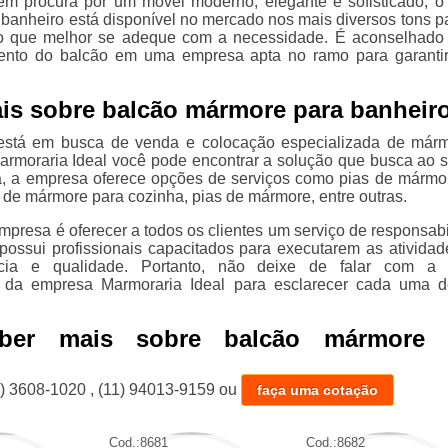
em procura por um móvel moderno, elegante e sofisticado, o
banheiro está disponível no mercado nos mais diversos tons p
o que melhor se adeque com a necessidade. É aconselhado
mento do balcão em uma empresa apta no ramo para garanti
is sobre balcão mármore para banheir
está em busca de venda e colocação especializada de már
Marmoraria Ideal você pode encontrar a solução que busca ao se
, a empresa oferece opções de serviços como pias de mármo
 de mármore para cozinha, pias de mármore, entre outras.
mpresa é oferecer a todos os clientes um serviço de responsabi
 possui profissionais capacitados para executarem as ativida
ncia e qualidade. Portanto, não deixe de falar com a 
a da empresa Marmoraria Ideal para esclarecer cada uma 
aber mais sobre balcão mármore 
1) 3608-1020
,
(11) 94013-9159
ou
faça uma cotação
Cod.:
8681
Cod.:
8682