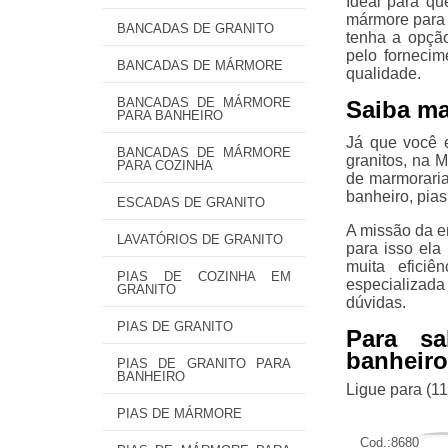
Ideal para qu
mármore para 
BANCADAS DE GRANITO
tenha a opçã
pelo forneci
BANCADAS DE MÁRMORE
qualidade.
BANCADAS DE MÁRMORE
Saiba ma
PARA BANHEIRO
Já que você 
BANCADAS DE MÁRMORE
granitos, na 
PARA COZINHA
de marmoraria
banheiro, pias
ESCADAS DE GRANITO
A missão da e
LAVATÓRIOS DE GRANITO
para isso ela
muita eficiê
PIAS DE COZINHA EM
especializad
GRANITO
dúvidas.
PIAS DE GRANITO
Para s
banheiro
PIAS DE GRANITO PARA
BANHEIRO
Ligue para
(1
PIAS DE MÁRMORE
Cod.:
8680