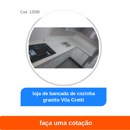
Cod.:
12599
loja de bancada de cozinha
granito Vila Cretti
Cod.:
12600
faça uma cotação