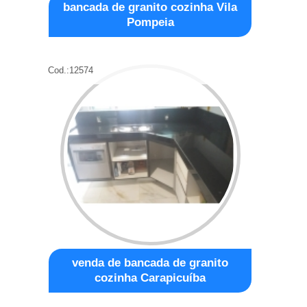
bancada de granito cozinha Vila
Pompeia
Cod.:
12574
venda de bancada de granito
cozinha Carapicuíba