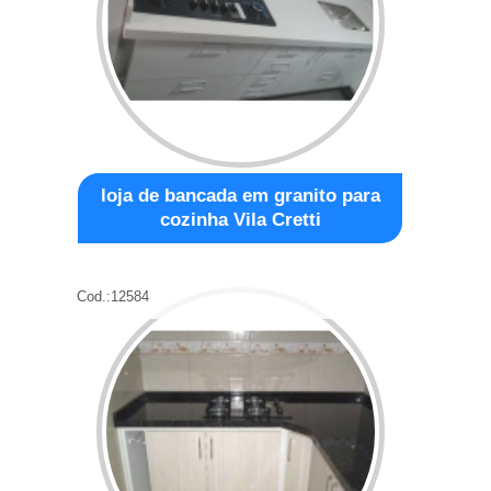
loja de bancada em granito para
cozinha Vila Cretti
Cod.:
12584