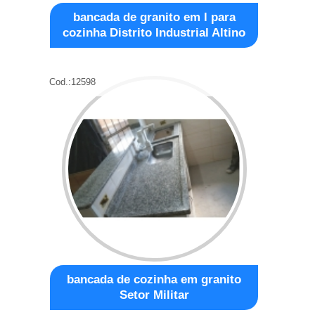
bancada de granito em l para
cozinha Distrito Industrial Altino
Cod.:
12598
bancada de cozinha em granito
Setor Militar