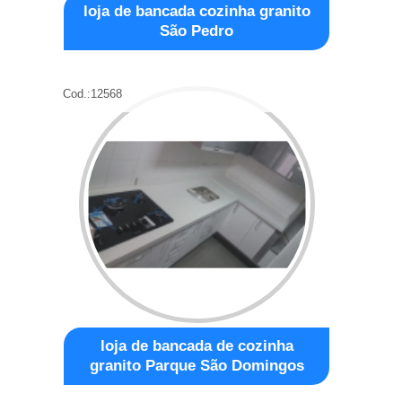
loja de bancada cozinha granito
São Pedro
Cod.:
12568
loja de bancada de cozinha
granito Parque São Domingos