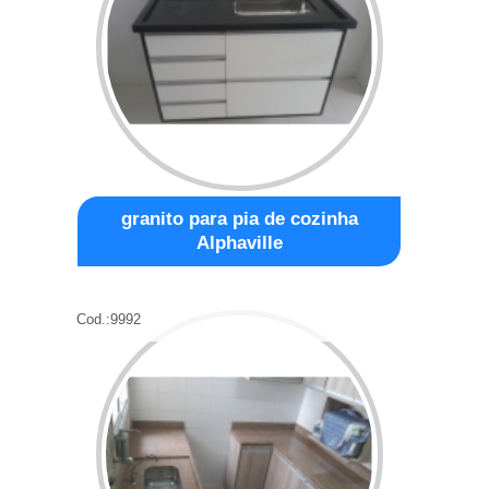
granito para pia de cozinha
Alphaville
Cod.:
9992