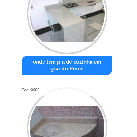
onde tem pia de cozinha em
granito Perus
Cod.:
9986