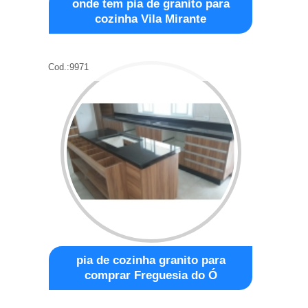
onde tem pia de granito para
cozinha Vila Mirante
Cod.:
9971
pia de cozinha granito para
comprar Freguesia do Ó