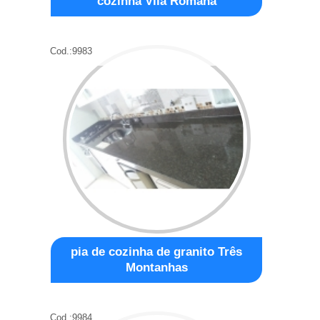
cozinha Vila Romana
Cod.:
9983
pia de cozinha de granito Três
Montanhas
Cod.:
9984