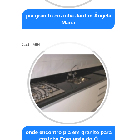
pia granito cozinha Jardim Ângela
Maria
Cod.:
9994
onde encontro pia em granito para
cozinha Freguesia do Ó