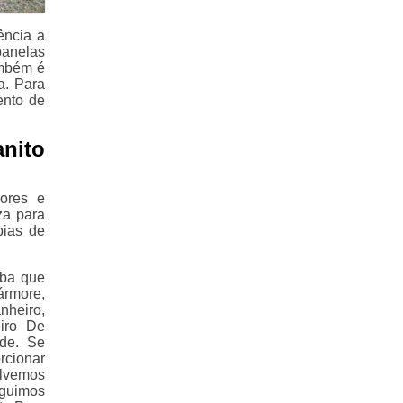
ência a
panelas
ambém é
a. Para
ento de
nito
ores e
za para
pias de
iba que
rmore,
nheiro,
iro De
ade. Se
rcionar
olvemos
eguimos