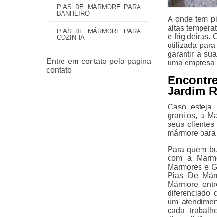
PIAS DE MÁRMORE PARA
BANHEIRO
A onde tem pi
altas tempera
PIAS DE MÁRMORE PARA
e frigideiras
COZINHA
utilizada par
garantir a su
uma empresa e
Encontr
Jardim R
Caso esteja 
granitos, a M
seus cliente
mármore para 
Para quem bu
com a Marmo
Marmores e G
Pias De Már
Mármore entr
diferenciado
um atendimen
cada trabalh