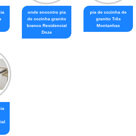
ia
onde encontro pia
pia de cozinha de
a
de cozinha granito
granito Três
branco Residencial
Montanhas
Doze
ia
ial