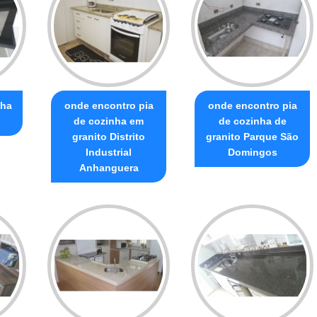
nha
onde encontro pia
onde encontro pia
de cozinha em
de cozinha de
granito Distrito
granito Parque São
Industrial
Domingos
Anhanguera