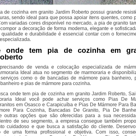
a de cozinha em granito Jardim Roberto possui grande resist
turas, sendo ideal para que possa apoiar itens quentes, como 
. Com variadas cores disponível no mercado, a pia de granito t
a compor a decoração de forma moderna, elegante e sofisticad
a qualidade e durabilidade é essencial contar com o fornecim
specializada.
e onde tem pia de cozinha em gra
oberto
precisando de venda e colocação especializada de márm
armoraria Ideal atua no segmento de marmoraria e disponibili
s serviços como o de bancadas de mármore para banheiro, 
banheiro e pias de mármore para cozinha.
sca onde tem pia de cozinha em granito Jardim Roberto, Sa
raria Ideal você pode achar serviços como Pias De Má
ranitos em Osasco e Carapicuíba e Pias De Mármore Para Ba
more Para Cozinha, Bancadas De Granito, Pia De Banhe
e outras opções que são oferecidas para a sua necessid
 dentro de seu segmento, a empresa consegue também propo
to cuidadoso e que busca a satisfação do cliente. Desenv
o de uma forma profissional e objetiva. Com isso, cons