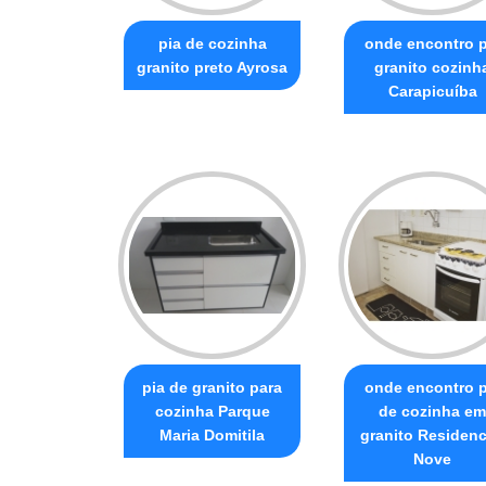
pia de cozinha
onde encontro p
granito preto Ayrosa
granito cozinh
Carapicuíba
pia de granito para
onde encontro p
cozinha Parque
de cozinha em
Maria Domitila
granito Residenc
Nove