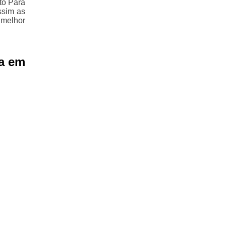
to Para
ssim as
 melhor
a em