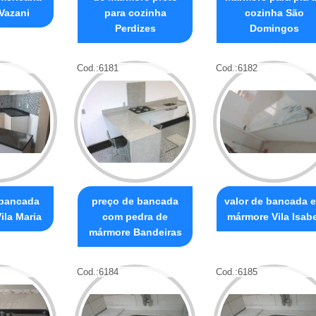
Vazani
para cozinha
cozinha São
Perdizes
Domingos
Cod.:
6181
Cod.:
6182
 bancada
preço de bancada
valor de bancada 
ila Maria
com pedra de
mármore Vila Isabe
mármore Bandeiras
Cod.:
6184
Cod.:
6185