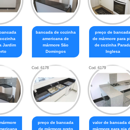
 bancada
bancada de cozinha
preço de bancad
cozinha
americana de
de mármore para p
a Jardim
mármore São
de cozinha Parad
rto
Domingos
Inglesa
Cod.:
6178
Cod.:
6179
mármore
preço de bancada
valor de bancada 
mericana
de mármore preto
mármore para pia 