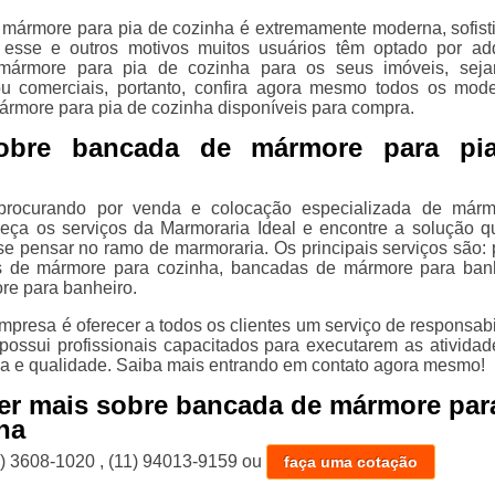
mármore para pia de cozinha é extremamente moderna, sofist
 esse e outros motivos muitos usuários têm optado por adq
ármore para pia de cozinha para os seus imóveis, seja
ou comerciais, portanto, confira agora mesmo todos os mod
rmore para pia de cozinha disponíveis para compra.
obre bancada de mármore para pi
procurando por venda e colocação especializada de márm
heça os serviços da Marmoraria Ideal e encontre a solução q
e pensar no ramo de marmoraria. Os principais serviços são: 
s de mármore para cozinha, bancadas de mármore para ban
re para banheiro.
mpresa é oferecer a todos os clientes um serviço de responsabi
 possui profissionais capacitados para executarem as ativida
cia e qualidade. Saiba mais entrando em contato agora mesmo!
er mais sobre bancada de mármore par
ha
1) 3608-1020
,
(11) 94013-9159
ou
faça uma cotação