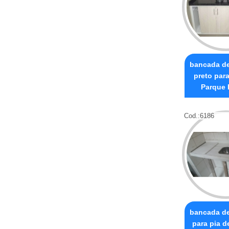
bancada d
preto par
Parque 
Cod.:
6186
bancada d
para pia d