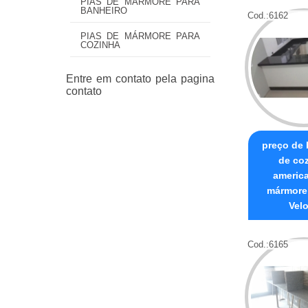
PIAS DE MÁRMORE PARA
BANHEIRO
Cod.:
6162
PIAS DE MÁRMORE PARA
COZINHA
preço de
de co
americ
mármore
Vel
Cod.:
6165