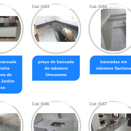
Cod.:
6163
Cod.:
6164
 bancada
preço de bancada
bancadas em
zinha
de mármore
mármore Santana
ana de
Umuarama
 Jardim
oso
Cod.:
6166
Cod.:
6167