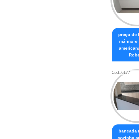
preço de
mármore 
american
Robe
Cod.:
6177
bancada 
cozinha a