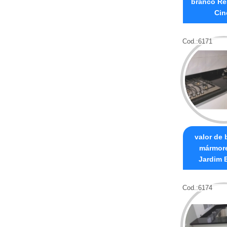
branco Re
Cin
Cod.:
6171
valor de
mármore
Jardim 
Cod.:
6174