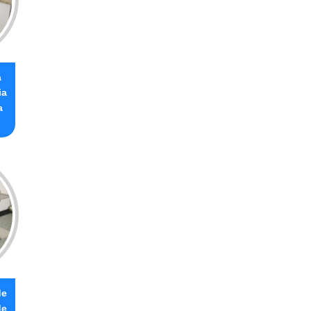
a
ia
a
de
de