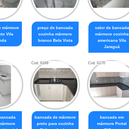
e mármore
preço de bancada
valor de bancada
to Vila
cozinha mármore
mármore cozinha
nda
branco Bela Vista
americana Vila
Jaraguá
Cod.:
6169
Cod.:
6170
 bancada
bancada de mármore
bancada em
mármore
preto para cozinha
mármore Portal