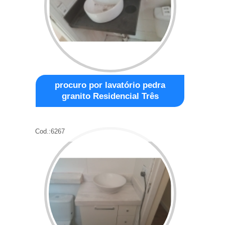
procuro por lavatório pedra
granito Residencial Três
Cod.:
6267