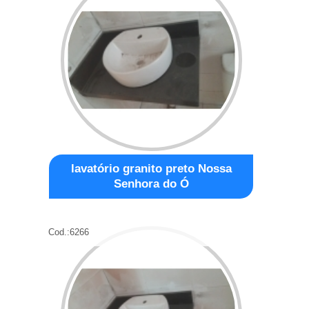
lavatório granito preto Nossa
Senhora do Ó
Cod.:
6266