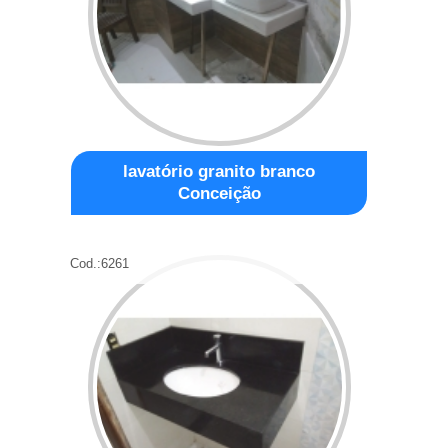
lavatório granito branco
Conceição
Cod.:
6261