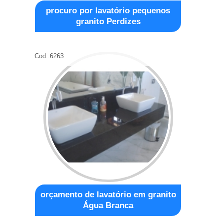
procuro por lavatório pequenos
granito Perdizes
Cod.:
6263
orçamento de lavatório em granito
Água Branca