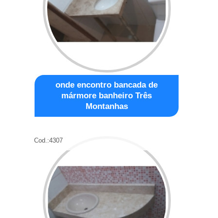
onde encontro bancada de
mármore banheiro Três
Montanhas
Cod.:
4307