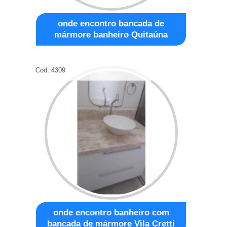
onde encontro bancada de
mármore banheiro Quitaúna
Cod.:
4309
onde encontro banheiro com
bancada de mármore Vila Cretti