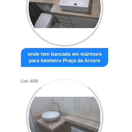
onde tem bancada em mármore
para banheiro Praça da Arvore
Cod.:
4320