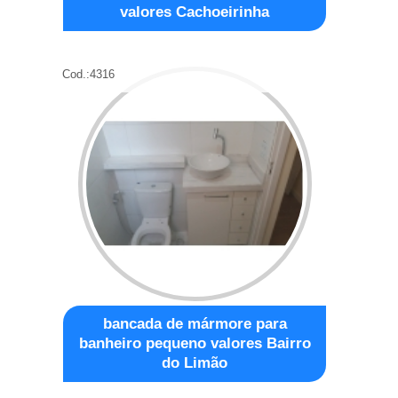
valores Cachoeirinha
Cod.:
4316
bancada de mármore para
banheiro pequeno valores Bairro
do Limão