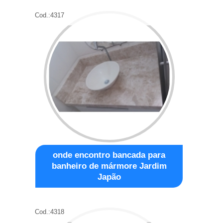
Cod.:
4317
onde encontro bancada para
banheiro de mármore Jardim
Japão
Cod.:
4318