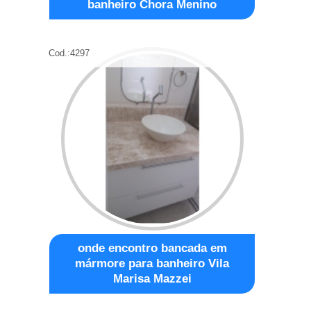
banheiro Chora Menino
Cod.:
4297
onde encontro bancada em
mármore para banheiro Vila
Marisa Mazzei