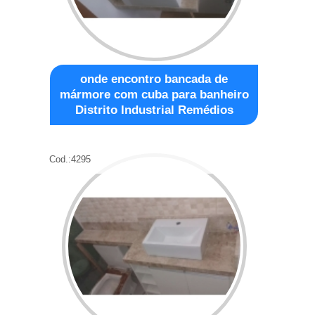
onde encontro bancada de
mármore com cuba para banheiro
Distrito Industrial Remédios
Cod.:
4295