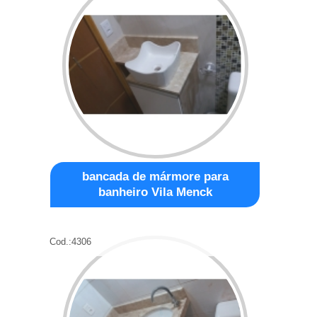
bancada de mármore para
banheiro Vila Menck
Cod.:
4306