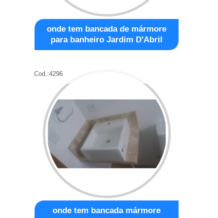
onde tem bancada de mármore
para banheiro Jardim D'Abril
Cod.:
4296
onde tem bancada mármore