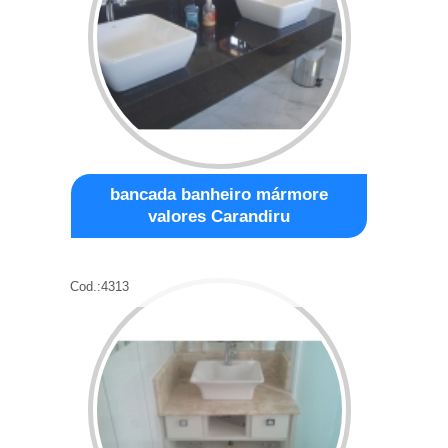
bancada banheiro mármore
valores Carandiru
Cod.:
4313