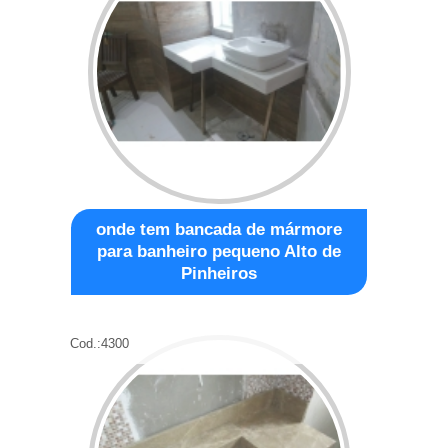
onde tem bancada de mármore
para banheiro pequeno Alto de
Pinheiros
Cod.:
4300