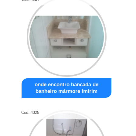
onde encontro bancada de
banheiro mármore Imirim
Cod.:
4325