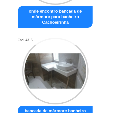
onde encontro bancada de
mármore para banheiro
Cachoeirinha
Cod.:
4315
bancada de mármore banheiro