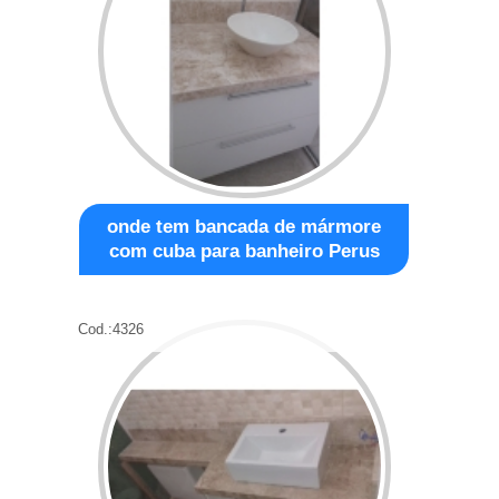
onde tem bancada de mármore
com cuba para banheiro Perus
Cod.:
4326