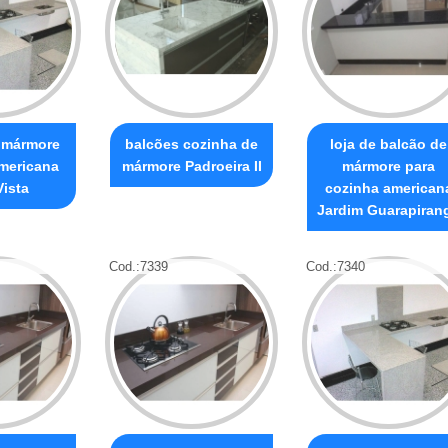
 mármore
balcões cozinha de
loja de balcão de
mericana
mármore Padroeira II
mármore para
Vista
cozinha american
Jardim Guarapiran
Cod.:
7339
Cod.:
7340