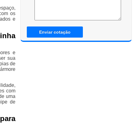
espaço,
 com os
tados e
Enviar cotação
inha
ores e
ser sua
pias de
mármore
lidade,
des com
 de uma
uipe de
para