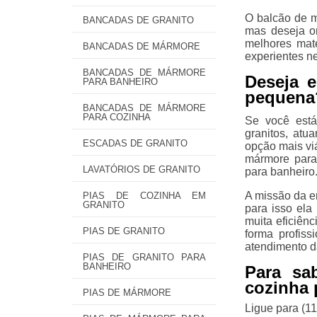
O balcão de m
BANCADAS DE GRANITO
mas deseja or
melhores mate
BANCADAS DE MÁRMORE
experientes ne
BANCADAS DE MÁRMORE
Deseja 
PARA BANHEIRO
pequena
BANCADAS DE MÁRMORE
PARA COZINHA
Se você est
granitos, at
ESCADAS DE GRANITO
opção mais viá
mármore para
LAVATÓRIOS DE GRANITO
para banheiro
A missão da e
PIAS DE COZINHA EM
GRANITO
para isso ela
muita eficiên
PIAS DE GRANITO
forma profiss
atendimento d
PIAS DE GRANITO PARA
BANHEIRO
Para sa
cozinha
PIAS DE MÁRMORE
Ligue para
(1