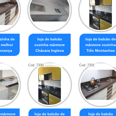
zinha de
loja de balcão
loja de balcão de
 melhor
cozinha mármore
mármore cozinha
onança
Chácara Inglesa
Três Montanhas
Cod.:
7330
Cod.:
7331
 mármore
loja de balcão de
loja de balcão