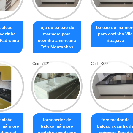
 balcão
loja de balcão de
balcão de mármor
cozinha
mármore para
para cozinha Vila
Padroeira
cozinha americana
Boaçava
Três Montanhas
Cod.:
7321
Cod.:
7322
 balcão
fornecedor de
fornecedor de
e mármore
balcão mármore
balcão cozinha d
ndustrial
cozinha americana
mármore Parada