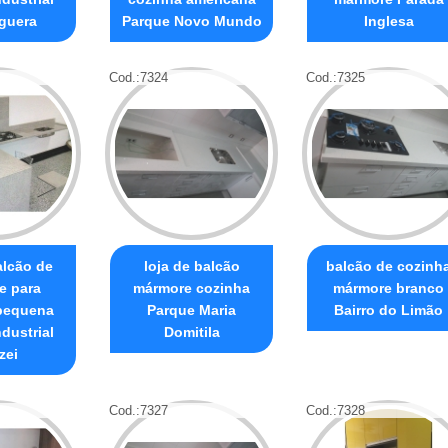
guera
Parque Novo Mundo
Inglesa
Cod.:
7324
Cod.:
7325
alcão de
loja de balcão
balcão de cozinh
e para
mármore cozinha
mármore branco
pequena
Parque Maria
Bairro do Limão
ndustrial
Domitila
zei
Cod.:
7327
Cod.:
7328