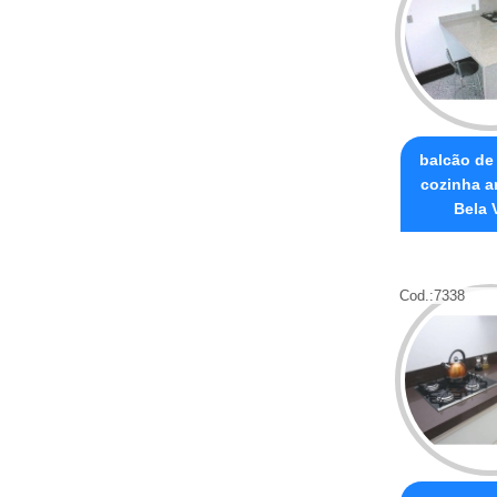
balcão de
cozinha a
Bela 
Cod.:
7338