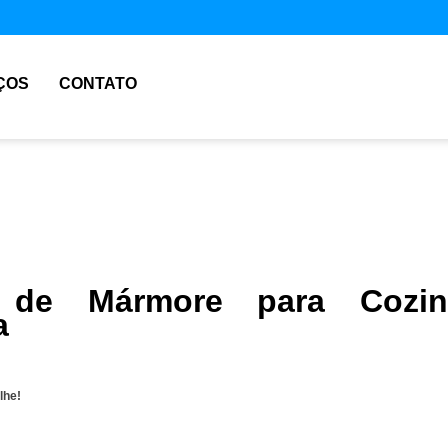
ÇOS
CONTATO
 de Mármore para Cozin
a
lhe!