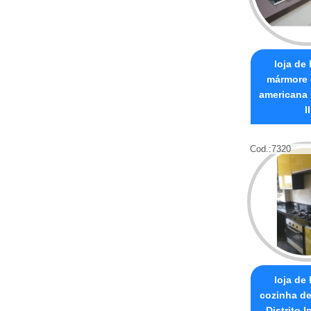
loja de
mármore 
americana 
II
Cod.:
7320
loja de
cozinha d
Distrito I