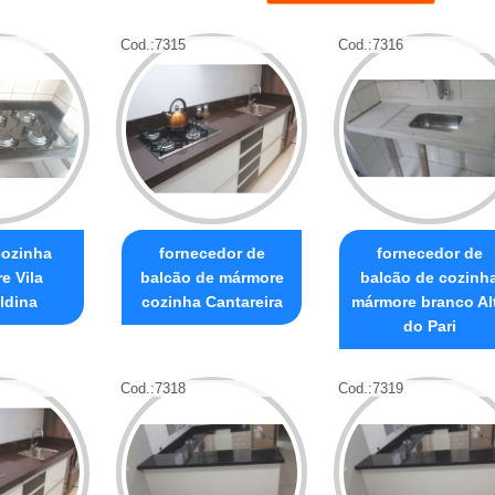
Cod.:
7315
Cod.:
7316
cozinha
fornecedor de
fornecedor de
e Vila
balcão de mármore
balcão de cozinh
ldina
cozinha Cantareira
mármore branco Al
do Pari
Cod.:
7318
Cod.:
7319