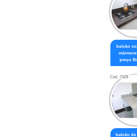
balcão co
mármore
preço B
Cod.:
7329
balcão de