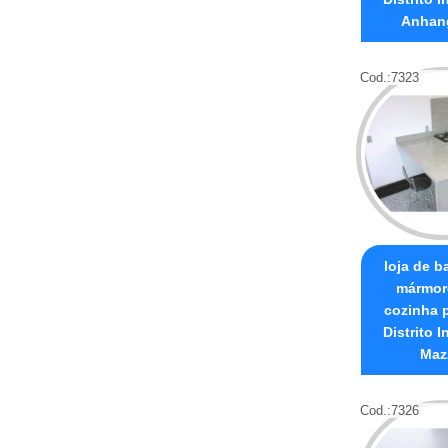
Anhan
Cod.:
7323
loja de b
mármor
cozinha 
Distrito I
Maz
Cod.:
7326