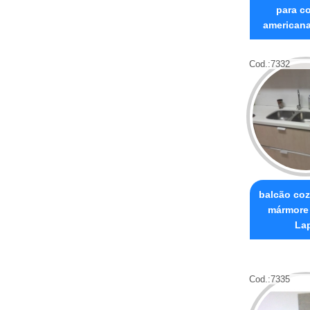
para c
americana
Cod.:
7332
balcão co
mármore 
La
Cod.:
7335