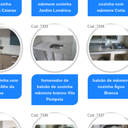
ozinha
mármore cozinha
cozinha com
 Caieras
Jardim Londrina
mármore Cotia
Cod.:
7333
Cod.:
7334
zinha com
fornecedor de
balcão de mármor
Alto da
balcão de cozinha
cozinha Água
pa
mármore branco Vila
Branca
Pompeia
Cod.:
7336
Cod.:
7337