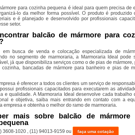
ármore para cozinha pequena é ideal para quem precisa de 
ganizá-lo da melhor forma possível. O produto é produzido
riais e é planejado e desenvolvido por profissionais capaci
sse setor.
encontrar balcão de mármore para coz
?
á em busca de venda e colocação especializada de márm
uando no segmento de marmoraria, a Marmoraria Ideal pode 
vel, já que disponibiliza serviços como o de pias de mármore, 
 cozinha, bancadas de mármore para banheiro e pias de 
.
mpresa é oferecer a todos os clientes um serviço de responsabi
 possui profissionais capacitados para executarem as ativida
cia e qualidade. A Marmoraria Ideal desenvolve cada trabalho
ional e objetiva, saiba mais entrando em contato com a eq
a empresa e obtenha o melhor do ramo de marmoraria.
ber mais sobre balcão de mármore 
 pequena
1) 3608-1020
,
(11) 94013-9159
ou
faça uma cotação