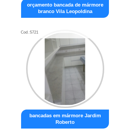
orçamento bancada de mármore
branco Vila Leopoldina
Cod.:
5721
bancadas em mármore Jardim
Roberto