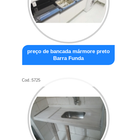
preço de bancada mármore preto
Barra Funda
Cod.:
5725