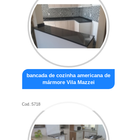
bancada de cozinha americana de
mármore Vila Mazzei
Cod.:
5718