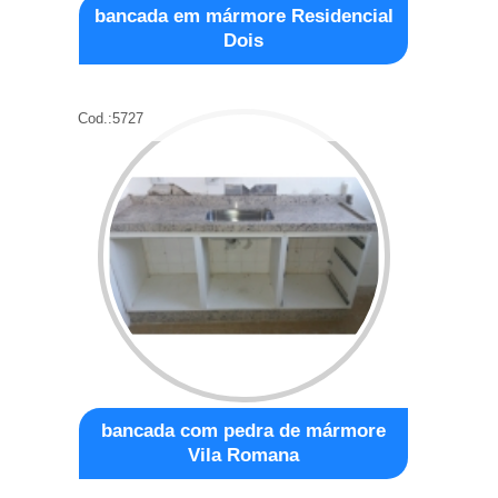
bancada em mármore Residencial
Dois
Cod.:
5727
bancada com pedra de mármore
Vila Romana