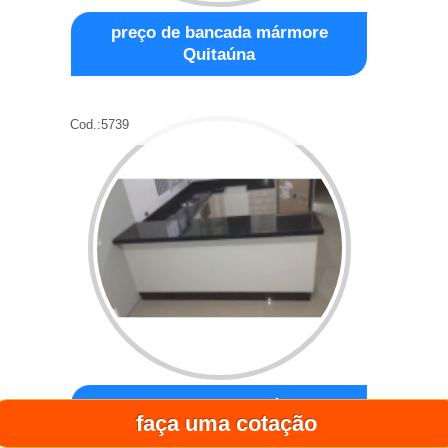
preço de bancada mármore
Quitaúna
Cod.:
5739
preço de bancada mármore
faça uma cotação
cozinha americana Perdizes