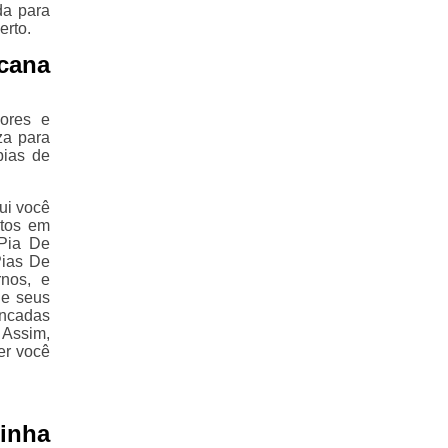
da para
erto.
cana
ores e
za para
pias de
ui você
itos em
Pia De
Pias De
nos, e
de seus
ancadas
 Assim,
er você
inha