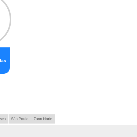
das
sco
São Paulo
Zona Norte