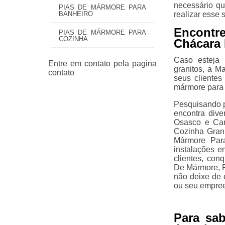
necessário qu
PIAS DE MÁRMORE PARA
realizar esse 
BANHEIRO
Encontr
PIAS DE MÁRMORE PARA
COZINHA
Chácara 
Caso esteja 
granitos, a M
seus cliente
mármore para 
Pesquisando 
encontra div
Osasco e Car
Cozinha Gran
Mármore Par
instalações e
clientes, co
De Mármore, P
não deixe de 
ou seu empre
Para sa