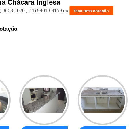
a Chácara Inglesa
1) 3608-1020
,
(11) 94013-9159
ou
faça uma cotação
otação