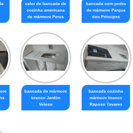
da
valor de bancada de
bancada com pedra
cozinha americana
de mármore Parque
de mármore Perus
dos Príncipes
ore
bancada de mármore
bancada cozinha
nha
branco Jardim
mármore branco
Veloso
Raposo Tavares