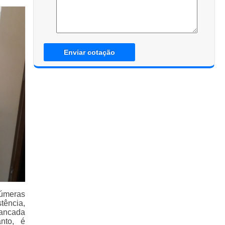
Enviar cotação
úmeras
tência,
bancada
nto, é