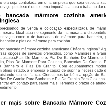
e ela seja contratada em uma empresa que seja especializa
serviço, pois isso é de extrema importância para o trabalho dar c
e bancada mármore cozinha ameri
Inglesa
precisando de venda e colocação especializada de márm
armoraria Ideal atua no segmento de marmoraria e disponibili
s serviços como o de bancadas de mármore para banheiro, 
banheiro e pias de mármore para cozinha.
por bancada mármore cozinha americana Chácara Inglesa? Aq
ersas opções de serviços oferecidos, como Marmores e Gran
apicuíba,Pias De Mármore, Pia De Banheiro De Mármore, 
ito, Pias De Mármore Para Cozinha, Bancadas De Granito, 
a Banheiro e Pias De Granito. Com equipamentos moder
m ótimo estado, a empresa é capaz de suprir a necessidade 
nquistando sua confiança. Oferecemos também a opção de B
ias De Granito Para Banheiro e Pia De Granito Para C ozinha.
entrar em contato para saber mais. Teremos o prazer de atend
endimento!
ber mais sobre Bancada Mármore Coz