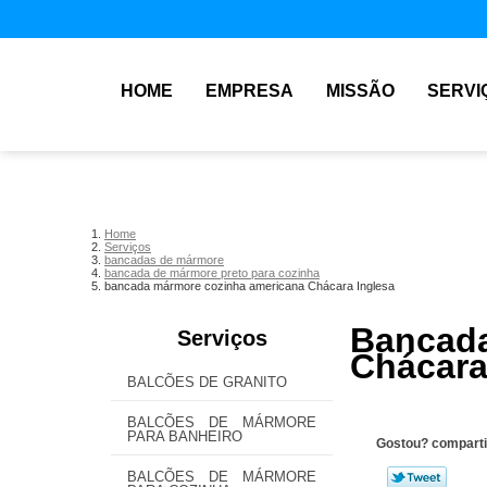
HOME
EMPRESA
MISSÃO
SERVI
Home
Serviços
bancadas de mármore
bancada de mármore preto para cozinha
bancada mármore cozinha americana Chácara Inglesa
Bancad
Serviços
Chácara
BALCÕES DE GRANITO
BALCÕES DE MÁRMORE
PARA BANHEIRO
Gostou? comparti
BALCÕES DE MÁRMORE