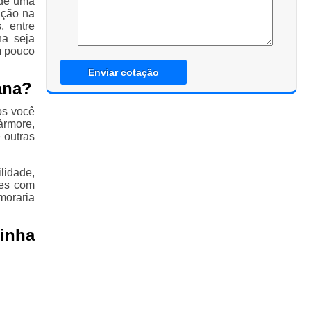
 de uma
ação na
, entre
na seja
m pouco
Enviar cotação
ana?
os você
ármore,
 outras
lidade,
des com
moraria
inha