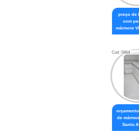
preço de
com pe
mármore Vi
Cod.:
5864
orçamento
de mármor
Santo A