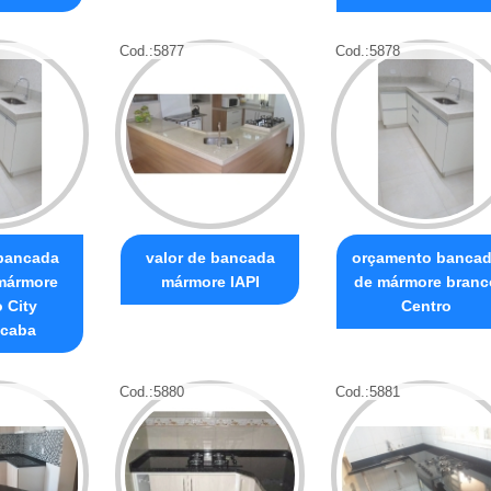
Cod.:
5877
Cod.:
5878
 bancada
valor de bancada
orçamento banca
mármore
mármore IAPI
de mármore branc
 City
Centro
caba
Cod.:
5880
Cod.:
5881