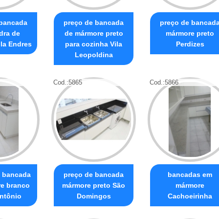
 bancada
preço de bancada
preço de bancad
dra de
de mármore preto
mármore preto
la Endres
para cozinha Vila
Perdizes
Leopoldina
Cod.:
5865
Cod.:
5866
 bancada
preço de bancada
bancadas em
e branco
mármore preto São
mármore
ntônio
Domingos
Cachoeirinha