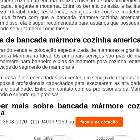
more cozinha americana realiza a divisão de dois ambientes
icada, elegante e moderna. Entre os benefícios estão a facilit
za, durabilidade, resistência, variações de cores e modelos
es que fazem com que a bancada mármore cozinha america
ém disso, ela é super recomendada para usuários que possue
pode servir também como mesa.
a de bancada mármore cozinha americ
rando venda e colocação especializada de mármores e granit
om a Marmoraria Ideal. Os principais serviços são pias de m
ármore para banheiro e pias de mármore para cozinha, entre
viços do segmento de marmoraria.
mpresa é oferecer a todos os clientes um serviço de responsabi
 possui profissionais capacitados para executarem as ativida
cia e qualidade. Entre em contato com os profissionais da Mar
todo o suporte que precisa!
ber mais sobre bancada mármore coz
na
1) 3608-1020
,
(11) 94013-9159
ou
faça uma cotação
Cod.:
5859
Cod.:
5860