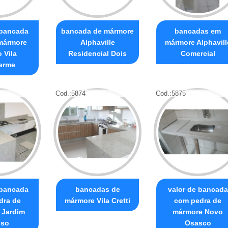
 bancada
bancada de mármore
bancadas em
mármore
Alphaville
mármore Alphavill
 Vila
Residencial Dois
Comercial
erme
Cod.:
5874
Cod.:
5875
 bancada
bancadas de
valor de bancada
dra de
mármore Vila Cretti
com pedra de
 Jardim
mármore Novo
oso
Osasco