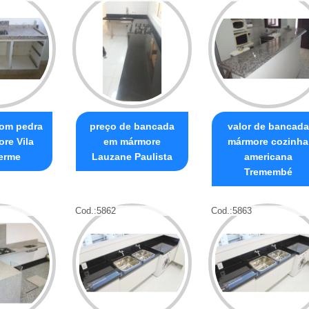
om pedra
preço de bancada
valor de bancada
re Vila
em mármore
mármore cozinha
erme
Lauzane Paulista
americana
Tremembé
Cod.:
5862
Cod.:
5863