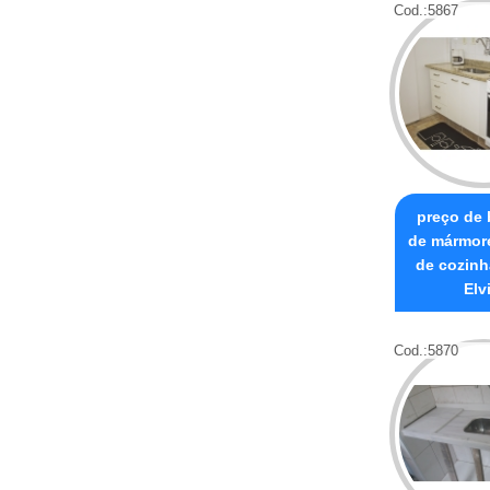
Cod.:
5867
preço de
de mármore
de cozinh
Elv
Cod.:
5870