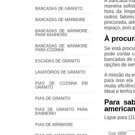
A bancada már
maneira sofist
BANCADAS DE GRANITO
hora da limpe
outros fator
BANCADAS DE MÁRMORE
procurada, al
espaço, pois 
BANCADAS DE MÁRMORE
PARA BANHEIRO
À procur
BANCADAS DE MÁRMORE
Se está procu
PARA COZINHA
pode contar c
bancadas de m
ESCADAS DE GRANITO
opções de ser
LAVATÓRIOS DE GRANITO
A missão da e
para isso ela
PIAS DE COZINHA EM
muita eficiên
GRANITO
Ideal e tenha 
PIAS DE GRANITO
Para sa
america
PIAS DE GRANITO PARA
BANHEIRO
Ligue para
(1
PIAS DE MÁRMORE
Cod.:
5858