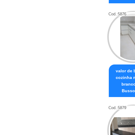
Cod.:
5876
valor de
cozinha 
branco
Busso
Cod.:
5879