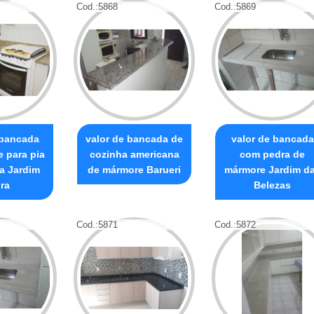
Cod.:
5868
Cod.:
5869
 bancada
valor de bancada de
valor de bancada
 para pia
cozinha americana
com pedra de
a Jardim
de mármore Barueri
mármore Jardim d
ira
Belezas
Cod.:
5871
Cod.:
5872