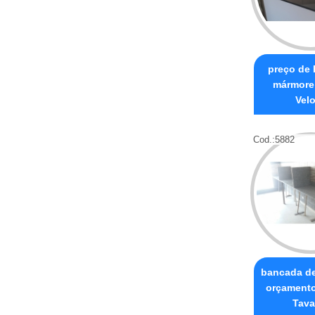
preço de
mármore
Vel
Cod.:
5882
bancada d
orçament
Tava