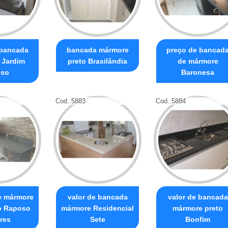
 bancada
bancada mármore
preço de bancad
 Jardim
preto Brasilândia
de mármore
oso
Baronesa
Cod.:
5883
Cod.:
5884
e mármore
valor de bancada
valor de bancada
o Raposo
mármore Residencial
mármore preto
res
Sete
Bonfim