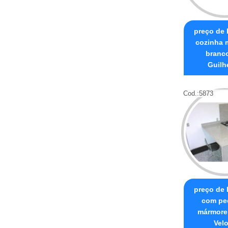
preço de
cozinha 
branco
Guilh
Cod.:
5873
preço de
com pe
mármore
Vel