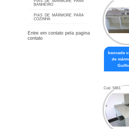
PIAS DE MÁRMORE PARA
BANHEIRO
PIAS DE MÁRMORE PARA
COZINHA
bancada c
de mármo
Guilh
Cod.:
5861