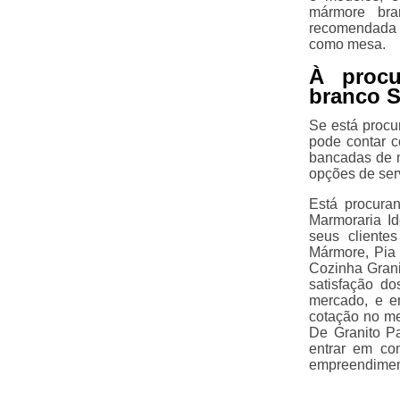
mármore bra
recomendada 
como mesa.
À proc
branco S
Se está procu
pode contar c
bancadas de m
opções de ser
Está procura
Marmoraria Id
seus cliente
Mármore, Pia
Cozinha Grani
satisfação do
mercado, e e
cotação no m
De Granito P
entrar em co
empreendimen