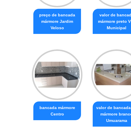
preço de bancada
valor de banca
mármore Jardim
mármore preto V
Veloso
Municipal
bancada mármore
valor de bancada
Centro
mármore branc
Umuarama