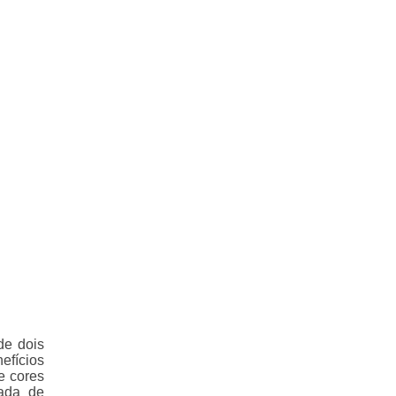
de dois
efícios
de cores
ada de