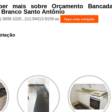
ber mais sobre Orçamento Bancad
 Branco Santo Antônio
1) 3608-1020
,
(11) 94013-9159
ou
faça uma cotação
otação