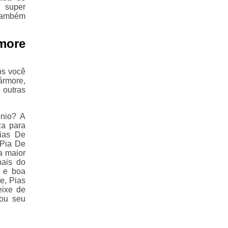
 super
 também
more
os você
ármore,
 outras
nio? A
za para
ias De
 Pia De
a maior
nais do
a e boa
e, Pias
eixe de
 ou seu