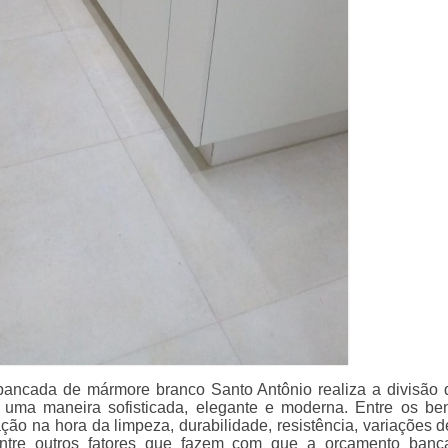
ancada de mármore branco Santo Antônio realiza a divisão 
uma maneira sofisticada, elegante e moderna. Entre os ben
tação na hora da limpeza, durabilidade, resistência, variações 
ntre outros fatores que fazem com que a orçamento banc