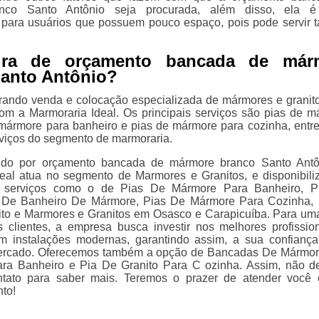
nco Santo Antônio seja procurada, além disso, ela é
para usuários que possuem pouco espaço, pois pode servir
ura de orçamento bancada de már
anto Antônio?
rando venda e colocação especializada de mármores e granit
om a Marmoraria Ideal. Os principais serviços são pias de m
ármore para banheiro e pias de mármore para cozinha, entre
viços do segmento de marmoraria.
ndo por orçamento bancada de mármore branco Santo Antô
eal atua no segmento de Marmores e Granitos, e disponibili
s serviços como o de Pias De Mármore Para Banheiro, P
 De Banheiro De Mármore, Pias De Mármore Para Cozinha,
to e Marmores e Granitos em Osasco e Carapicuíba. Para um
s clientes, a empresa busca investir nos melhores profissio
m instalações modernas, garantindo assim, a sua confianç
ercado. Oferecemos também a opção de Bancadas De Mármor
ara Banheiro e Pia De Granito Para C ozinha. Assim, não d
ntato para saber mais. Teremos o prazer de atender você
to!