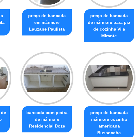
da
preço de bancada
preço de bancada
ila
em mármore
de mármore para pia
Lauzane Paulista
de cozinha Vila
Mirante
 de
bancada com pedra
preço de bancada
o
de mármore
mármore cozinha
Residencial Doze
americana
Bussocaba