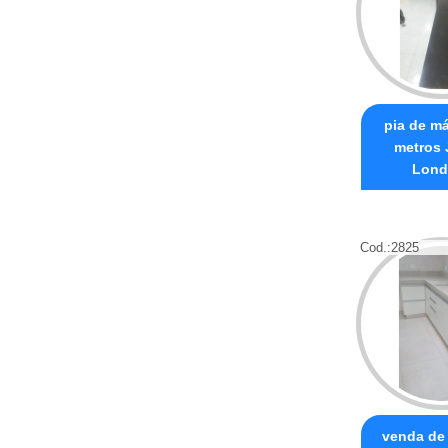
pia de m
metros 
Lond
Cod.:
2825
venda de