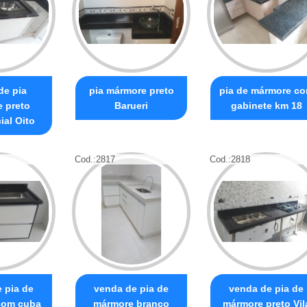
de pia
pia mármore preto
pia de mármore c
 preto
Barueri
gabinete km 18
ial Oito
Cod.:
2817
Cod.:
2818
 pia de
venda de pia de
venda de pia de
com cuba
mármore branco
mármore preto Vil