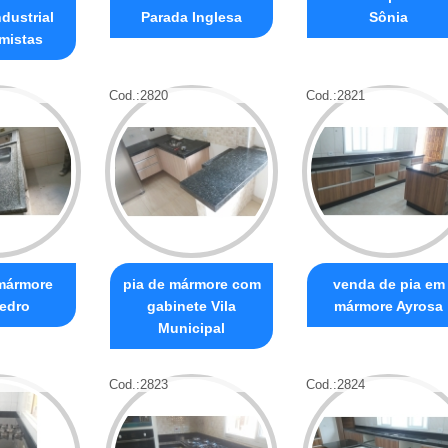
ndustrial
Parada Inglesa
Sônia
mistas
Cod.:
2820
Cod.:
2821
mármore
pia de mármore com
venda de pia em
edro
gabinete Vila
mármore Ayrosa
Municipal
Cod.:
2823
Cod.:
2824