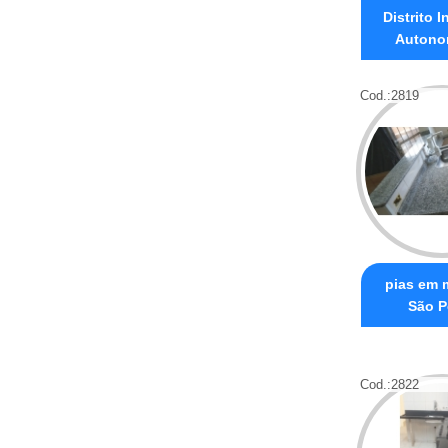
Distrito I
Autono
Cod.:
2819
pias em 
São P
Cod.:
2822