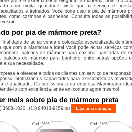
more preta é extremamente elegante e moderna, pois o aca
zado com muita qualidade, visto que o serviço é presta
 capacitados e treinados. Você pode usar a pia de mármore p
tes, como cozinhas e banheiros. Consulte todas as possibili
a mesmo.
do por pia de mármore preta?
 finalidade de achar venda e colocação especializada de már
ba que com a Marmoraria Ideal você pode achar serviços co
mármore, balcões de mármore para cozinha, bancadas de 
o, balcões de mármore para banheiro, entre outras opções 
ra a sua necessidade.
mpresa é oferecer a todos os clientes um serviço de responsabi
 possui profissionais capacitados para executarem as ativida
cia e qualidade. Os profissionais da empresa Marmoraria Idea
atendê-lo com excelência, entre em contato agora mesmo!
er mais sobre pia de mármore preta
1) 3608-1020
,
(11) 94013-9159
ou
faça uma cotação
Cod.:
2805
Cod.:
2806