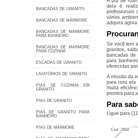
A pia de már
dela é reali
BANCADAS DE GRANITO
profissionais
vários ambien
BANCADAS DE MÁRMORE
adquira agor
BANCADAS DE MÁRMORE
Procuran
PARA BANHEIRO
Se você tem a
BANCADAS DE MÁRMORE
granitos, sai
PARA COZINHA
bancadas de 
para banheir
ESCADAS DE GRANITO
oferecidas pa
LAVATÓRIOS DE GRANITO
A missão da e
para isso ela
PIAS DE COZINHA EM
muita eficiên
GRANITO
prontos para 
PIAS DE GRANITO
Para sab
PIAS DE GRANITO PARA
Ligue para
(1
BANHEIRO
PIAS DE MÁRMORE
Cod.:
2804