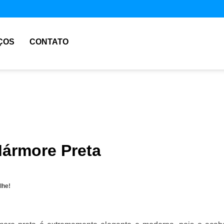
ÇOS
CONTATO
Mármore Preta
lhe!