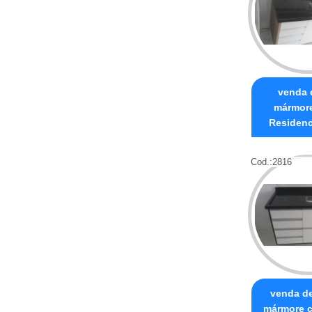
venda 
mármore
Residenc
Cod.:
2816
venda de
mármore 