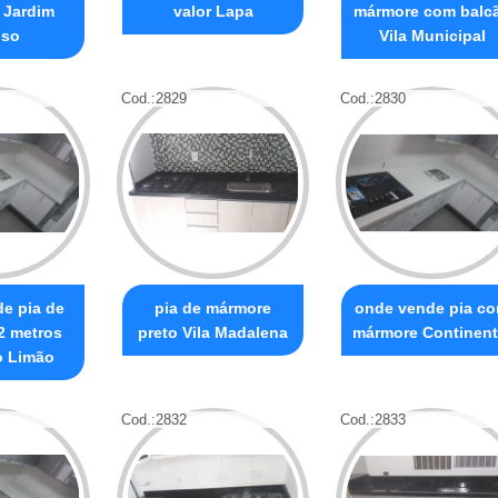
 Jardim
valor Lapa
mármore com balc
oso
Vila Municipal
Cod.:
2829
Cod.:
2830
e pia de
pia de mármore
onde vende pia c
2 metros
preto Vila Madalena
mármore Continent
o Limão
Cod.:
2832
Cod.:
2833