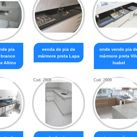
nde pia
venda de pia de
onde vende pia d
 branco
mármore preta Lapa
mármore preta Vil
e Altino
Isabel
Cod.:
2808
Cod.:
2809