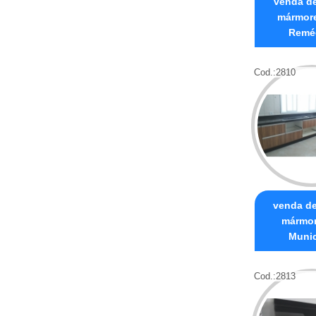
venda de
mármore
Remé
Cod.:
2810
venda de
mármor
Munic
Cod.:
2813