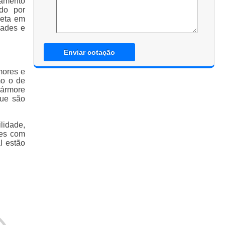
bamento
do por
reta em
dades e
Enviar cotação
mores e
mo o de
mármore
que são
lidade,
des com
l estão