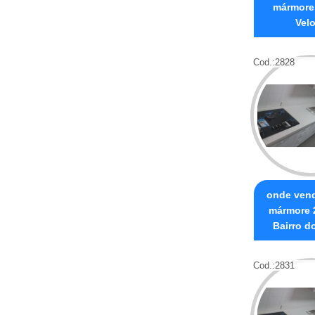
mármore
Vel
Cod.:
2828
onde vend
mármore 
Bairro d
Cod.:
2831