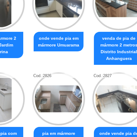
ármore 2
onde vende pia em
venda de pia de
Jardim
mármore Umuarama
mármore 2 metro
rina
Distrito Industrial
Anhanguera
Cod.:
2826
Cod.:
2827
 pia com
pia em mármore
onde vende pia d