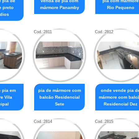
 pia de
venda de pia com
pia com mármore
 preto
mármore Panamby
Rio Pequeno
dios
Cod.:
2811
Cod.:
2812
 pia em
pia de mármore com
onde vende pia d
e Vila
balcão Residencial
mármore com balc
ipal
Sete
Residencial Dez
Cod.:
2814
Cod.:
2815