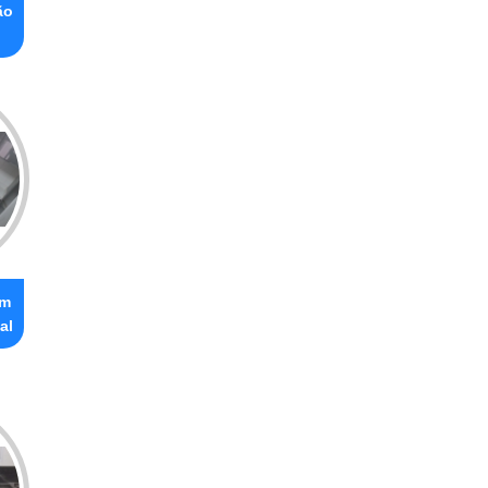
ão
om
al