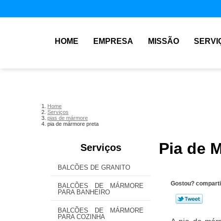
HOME
EMPRESA
MISSÃO
SERVI
Home
Serviços
pias de mármore
pia de mármore preta
Pia de 
Serviços
BALCÕES DE GRANITO
Gostou? comparti
BALCÕES DE MÁRMORE
PARA BANHEIRO
BALCÕES DE MÁRMORE
PARA COZINHA