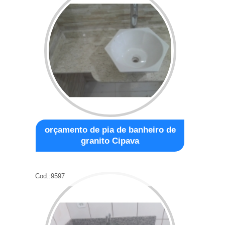
orçamento de pia de banheiro de
granito Cipava
Cod.:
9597