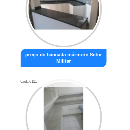
preço de bancada mármore Setor
Militar
Cod.:
6111