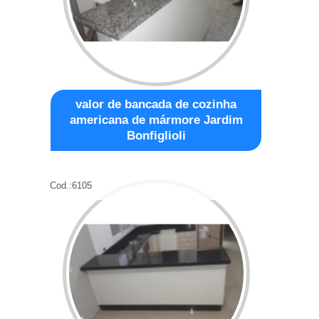
valor de bancada de cozinha
americana de mármore Jardim
Bonfiglioli
Cod.:
6105