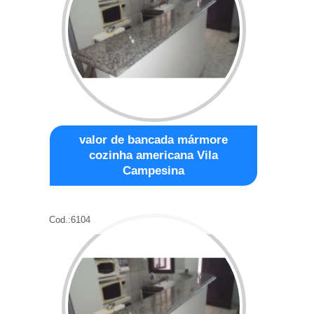
valor de bancada mármore
cozinha americana Vila
Campesina
Cod.:
6104