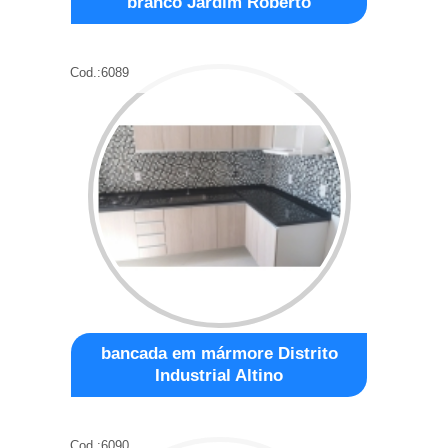
branco Jardim Roberto
Cod.:
6089
bancada em mármore Distrito
Industrial Altino
Cod.:
6090