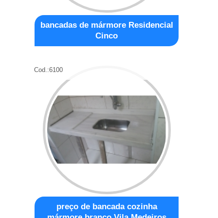
bancadas de mármore Residencial
Cinco
Cod.:
6100
preço de bancada cozinha
mármore branco Vila Medeiros