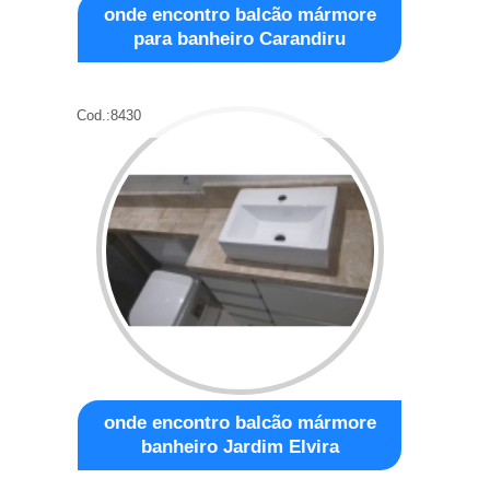
onde encontro balcão mármore
para banheiro Carandiru
Cod.:
8430
onde encontro balcão mármore
banheiro Jardim Elvira