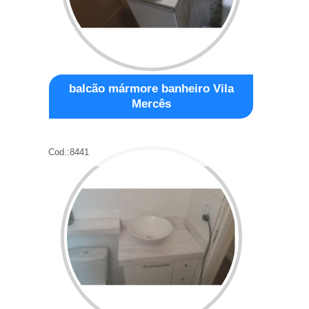
balcão mármore banheiro Vila
Mercês
Cod.:
8441