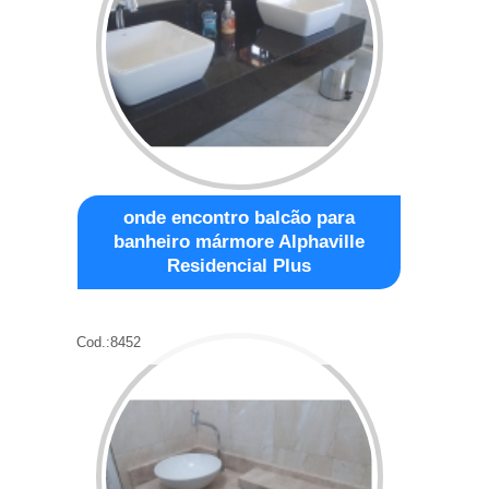
onde encontro balcão para
banheiro mármore Alphaville
Residencial Plus
Cod.:
8452