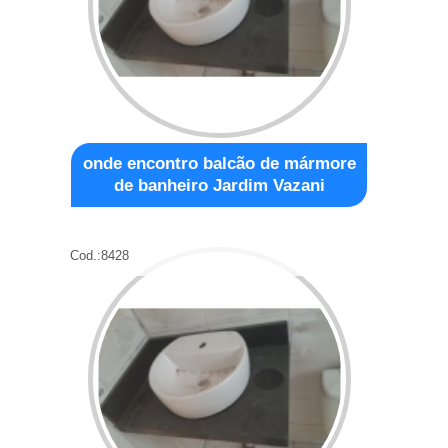
onde encontro balcão de mármore
de banheiro Jardim Vazani
Cod.:
8428