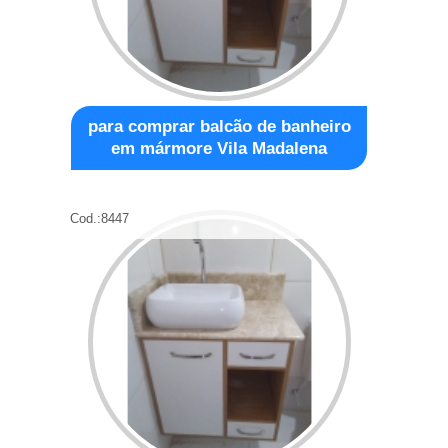
para comprar balcão de banheiro
em mármore Vila Madalena
Cod.:
8447