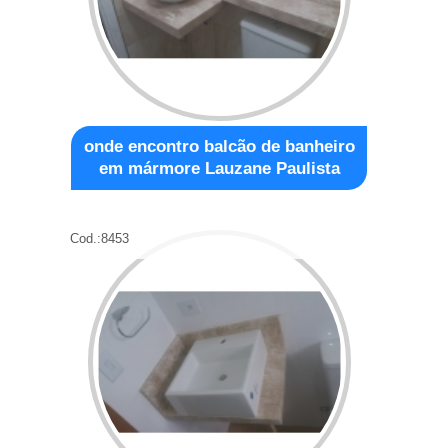
onde encontro balcão de banheiro
em mármore Lauzane Paulista
Cod.:
8453