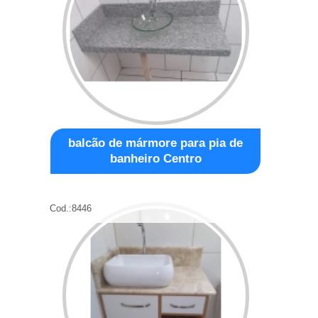
balcão de mármore para pia de
banheiro Centro
Cod.:
8446