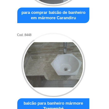
para comprar balcão de banheiro
em mármore Carandiru
Cod.:
8448
balcão para banheiro mármore
Tremembé