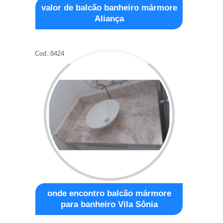
valor de balcão banheiro mármore
Aliança
Cod.:
8424
onde encontro balcão mármore
para banheiro Vila Sônia