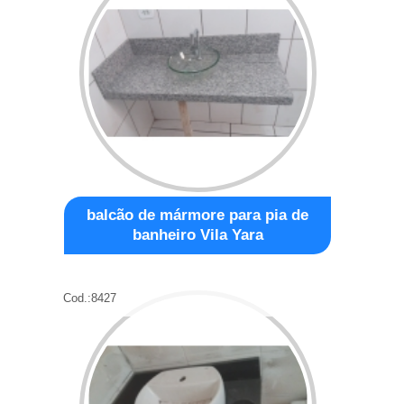
balcão de mármore para pia de
banheiro Vila Yara
Cod.:
8427