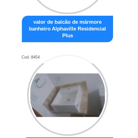
valor de balcão de mármore
banheiro Alphaville Residencial
Plus
Cod.:
8454