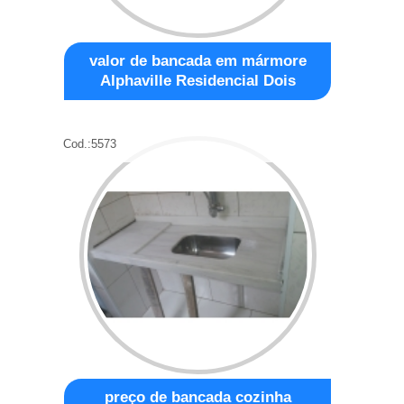
valor de bancada em mármore
Alphaville Residencial Dois
Cod.:
5573
preço de bancada cozinha