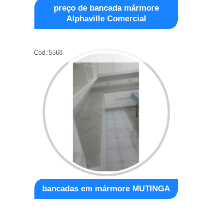
preço de bancada mármore
Alphaville Comercial
Cod.:
5568
bancadas em mármore MUTINGA