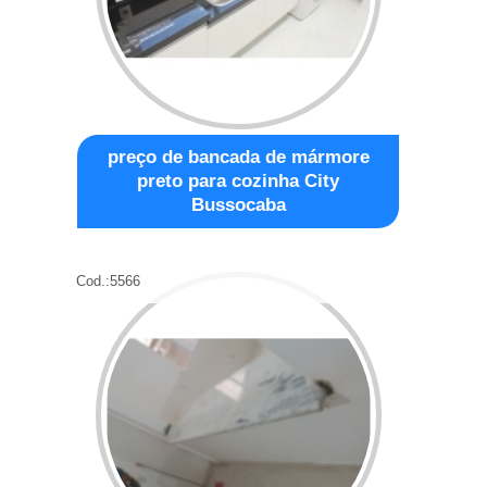
preço de bancada de mármore
preto para cozinha City
Bussocaba
Cod.:
5566