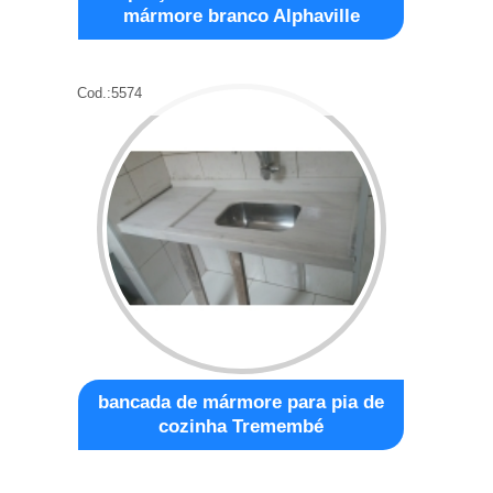
mármore branco Alphaville
Cod.:
5574
bancada de mármore para pia de
cozinha Tremembé