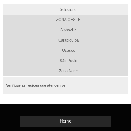
Selecione:
ZONA OESTE
Alphaville
Carapicuíba
Osasco
São Paulo
Zona Norte
Verifique as regiões que atendemos
Home