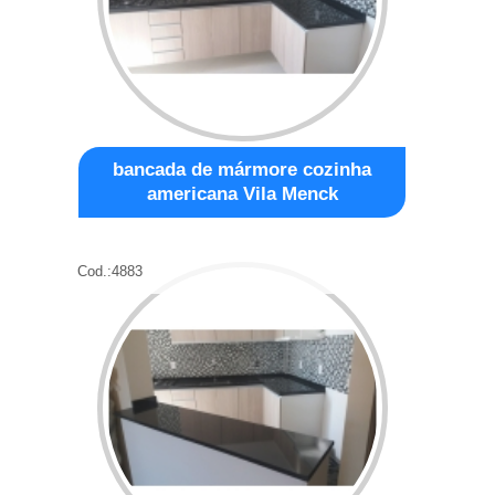
bancada de mármore cozinha
americana Vila Menck
Cod.:
4883