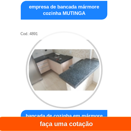
empresa de bancada mármore
cozinha MUTINGA
Cod.:
4891
bancada de cozinha em mármore
orçar Pacaembu
faça uma cotação