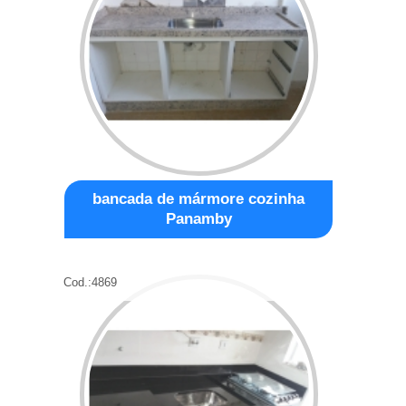
bancada de mármore cozinha
Panamby
Cod.:
4869