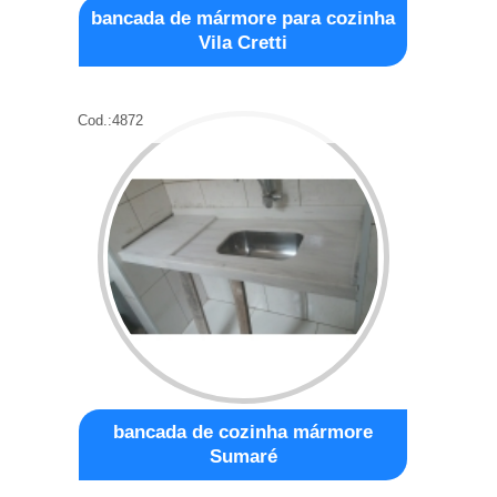
bancada de mármore para cozinha
Vila Cretti
Cod.:
4872
bancada de cozinha mármore
Sumaré