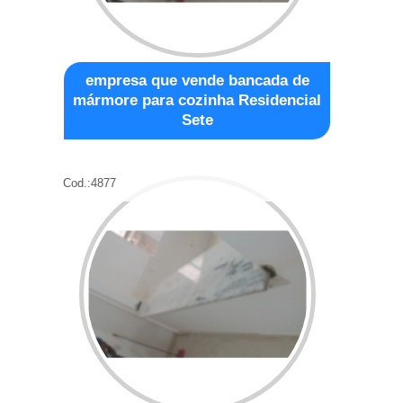
empresa que vende bancada de
mármore para cozinha Residencial
Sete
Cod.:
4877