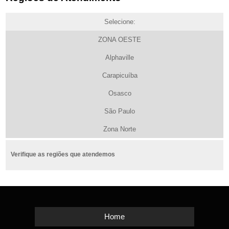
Selecione:
ZONA OESTE
Alphaville
Carapicuíba
Osasco
São Paulo
Zona Norte
Verifique as regiões que atendemos
Home