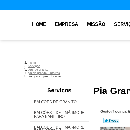
HOME
EMPRESA
MISSÃO
SERVI
Home
Serviços
pias de granito
pia de granito 2 metros
pia granito preto Bonfim
Pia Gra
Serviços
BALCÕES DE GRANITO
Gostou? comparti
BALCÕES DE MÁRMORE
PARA BANHEIRO
BALCÕES DE MÁRMORE