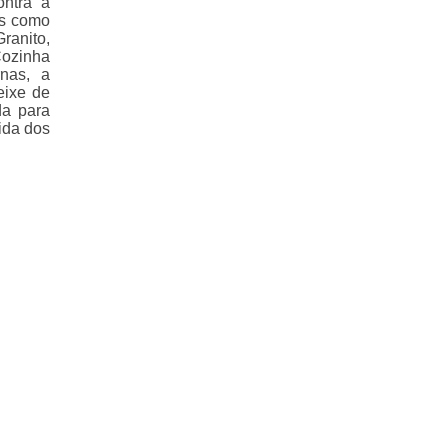
ontra a
os como
ranito,
Cozinha
rnas, a
eixe de
da para
ida dos