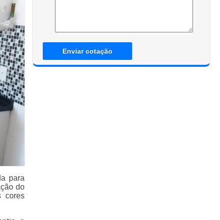
Enviar cotação
da para
ação do
s cores