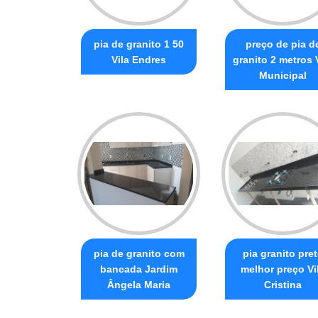
pia de granito 1 50
preço de pia d
Vila Endres
granito 2 metros 
Municipal
pia de granito com
pia granito pre
bancada Jardim
melhor preço Vi
Ângela Maria
Cristina