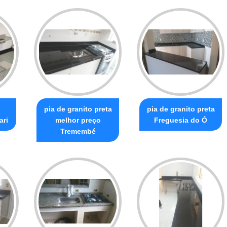
pia de granito preta
pia de granito preta
ari
melhor preço
Freguesia do Ó
Tremembé