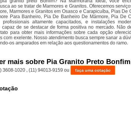
pia granito preto Bonfim? Na Marmoraria Ideal, você enc
usca ao se tratar de Marmores e Granitos. Oferecemos serviç
re, Marmores e Granitos em Osasco e Carapicuíba, Pias De G
ore Para Banheiro, Pia De Banheiro De Mármore, Pia De 
 profissionais altamente capacitados, e instalações mode
 capaz de se destacar de forma positiva no mercado. Não d
tato para obter mais informações sobre cada opção ofereci
es com exelente. Nosso atendimento busca sempre sanar a dúv
xando-os amparados em relação aos questionamentos do ramo.
er mais sobre Pia Granito Preto Bonfim
1) 3608-1020
,
(11) 94013-9159
ou
faça uma cotação
otação