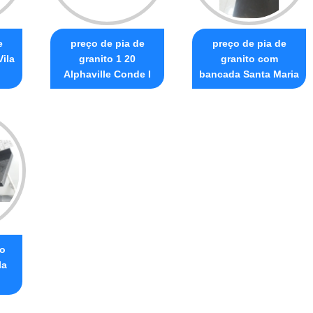
e
preço de pia de
preço de pia de
Vila
granito 1 20
granito com
Alphaville Conde I
bancada Santa Maria
to
la