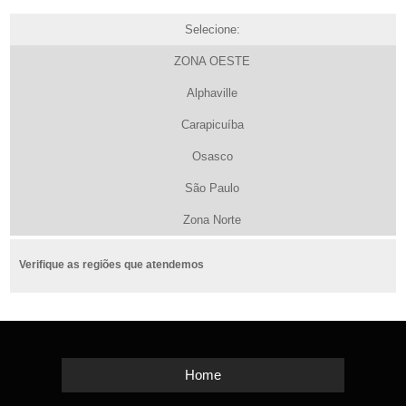
Selecione:
ZONA OESTE
Alphaville
Carapicuíba
Osasco
São Paulo
Zona Norte
Verifique as regiões que atendemos
Home