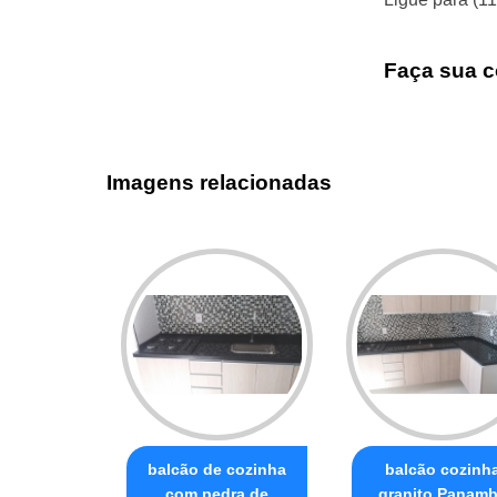
Faça sua c
Imagens relacionadas
balcão de cozinha
balcão cozinh
com pedra de
granito Panam