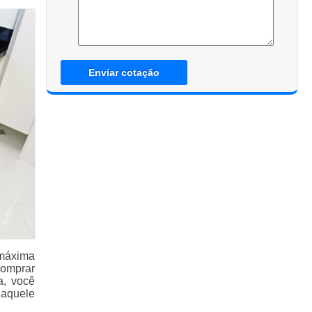
Enviar cotação
 máxima
comprar
a, você
 aquele