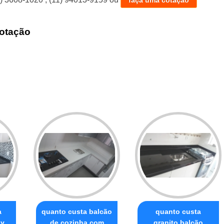
otação
a
quanto custa balcão
quanto custa
by
de cozinha com
granito balcão