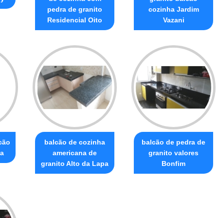
pedra de granito
cozinha Jardim
Residencial Oito
Vazani
cão
balcão de cozinha
balcão de pedra de
a
americana de
granito valores
granito Alto da Lapa
Bonfim