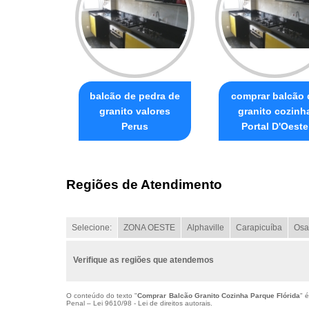
balcão de pedra de
comprar balcão 
granito valores
granito cozinh
Perus
Portal D'Oeste
Regiões de Atendimento
Selecione:
ZONA OESTE
Alphaville
Carapicuíba
Osa
Verifique as regiões que atendemos
O conteúdo do texto "
Comprar Balcão Granito Cozinha Parque Flórida
" 
Penal –
Lei 9610/98 - Lei de direitos autorais
.