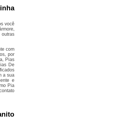
inha
os você
ármore,
 outras
nte com
os, por
a, Pias
Pias De
ficados
m a sua
iente e
omo Pia
contato
nito