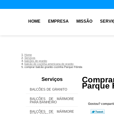
HOME
EMPRESA
MISSÃO
SERVI
Home
Serviços
balcões de granito
balcão de cozinha americana de granito
comprar balcão granito cozinha Parque Flórida
Compra
Serviços
Parque 
BALCÕES DE GRANITO
BALCÕES DE MÁRMORE
PARA BANHEIRO
Gostou? comparti
BALCÕES DE MÁRMORE