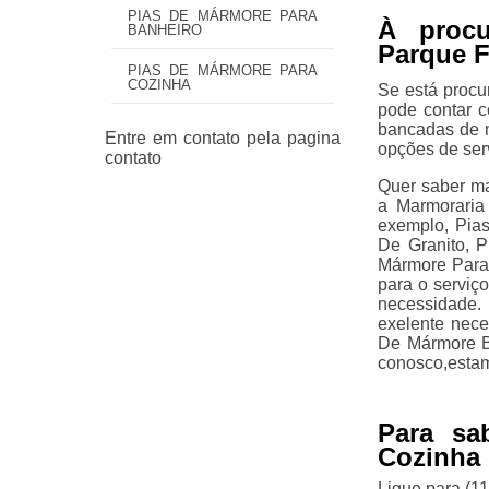
PIAS DE MÁRMORE PARA
À procu
BANHEIRO
Parque F
PIAS DE MÁRMORE PARA
COZINHA
Se está procu
pode contar c
bancadas de m
opções de ser
Quer saber ma
a Marmoraria 
exemplo, Pia
De Granito, 
Mármore Para 
para o serviç
necessidade.
exelente nece
De Mármore Ba
conosco,estam
Para sa
Cozinha 
Ligue para
(1