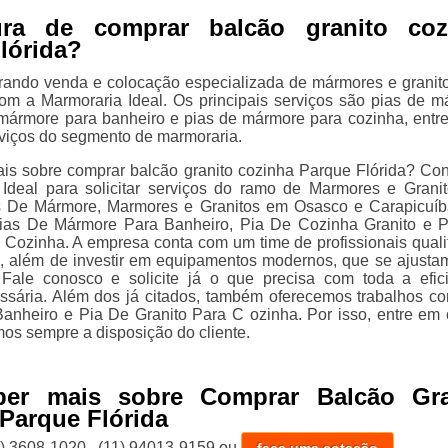
ra de comprar balcão granito coz
lórida?
rando venda e colocação especializada de mármores e granit
om a Marmoraria Ideal. Os principais serviços são pias de m
ármore para banheiro e pias de mármore para cozinha, entre
viços do segmento de marmoraria.
is sobre comprar balcão granito cozinha Parque Flórida? Co
Ideal para solicitar serviços do ramo de Marmores e Granit
s De Mármore, Marmores e Granitos em Osasco e Carapicuíb
Pias De Mármore Para Banheiro, Pia De Cozinha Granito e 
Cozinha. A empresa conta com um time de profissionais quali
o, além de investir em equipamentos modernos, que se ajusta
 Fale conosco e solicite já o que precisa com toda a efic
ssária. Além dos já citados, também oferecemos trabalhos c
nheiro e Pia De Granito Para C ozinha. Por isso, entre em 
os sempre a disposição do cliente.
ber mais sobre Comprar Balcão Gra
Parque Flórida
1) 3608-1020
,
(11) 94013-9159
ou
faça uma cotação