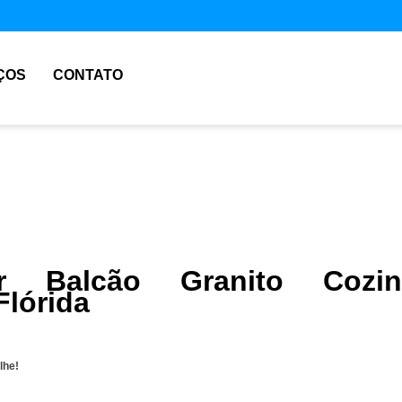
ÇOS
CONTATO
r Balcão Granito Cozin
Flórida
lhe!