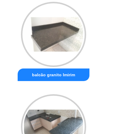
balcão granito Imirim