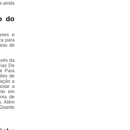
na ainda
o do
ores e
za para
pias de
avés da
Pias De
e Para
ções de
fação a
istar a
nto em
orma de
s. Além
Granito