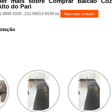
ber mais sobre Comprar Balcão Coz
Alto do Pari
1) 3608-1020
,
(11) 94013-9159
ou
faça uma cotação
otação