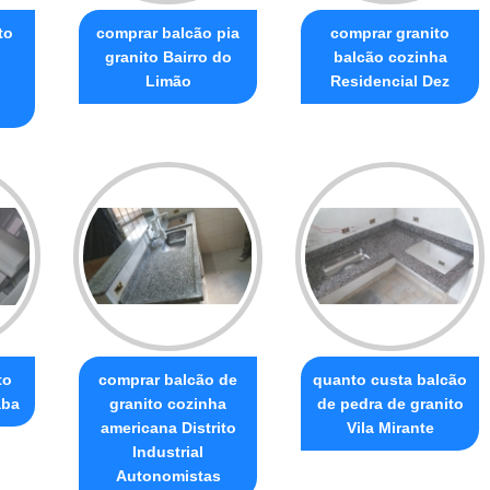
to
comprar balcão pia
comprar granito
granito Bairro do
balcão cozinha
o
Limão
Residencial Dez
to
comprar balcão de
quanto custa balcão
aba
granito cozinha
de pedra de granito
americana Distrito
Vila Mirante
Industrial
Autonomistas