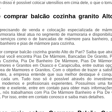
m disso é possível colocar utensílios em cima dele, o que o tor
.
e comprar balcão cozinha granito Alt
precisando de venda e colocação especializada de márm
armoraria Ideal atua no segmento de marmoraria e disponibili
s serviços como o de bancadas de mármore para banheiro, 
banheiro e pias de mármore para cozinha.
r comprar balcão cozinha granito Alto do Pari? Saiba que atr
deal você encontra Pias De Mármore, Bancadas De Granito, 
a Cozinha, Pia De Banheiro De Mármore, Pias De Mármor
mores e Granitos em Osasco e Carapicuíba, entre outras op
rea de Marmores e Granitos. Com o objetivo de trazer a satis
entes, a empresa entende que sua melhor destaque é conqu
 cada um. Tudo isso só é possível através do investime
 modernos e profissionais experientes. Possuímos uma f
iente e exelente, entre em contato para obter mais informaçõe
os, nós trabalhamos com Pia De Mármore Banheiro e Pia De 
 Por isso, entre em contato conosco e saiba mais detalhes.