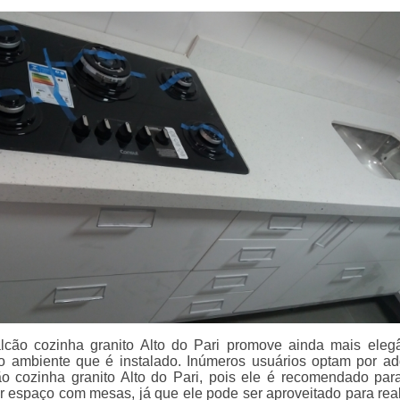
lcão cozinha granito Alto do Pari promove ainda mais eleg
ao ambiente que é instalado. Inúmeros usuários optam por adq
o cozinha granito Alto do Pari, pois ele é recomendado pa
r espaço com mesas, já que ele pode ser aproveitado para real