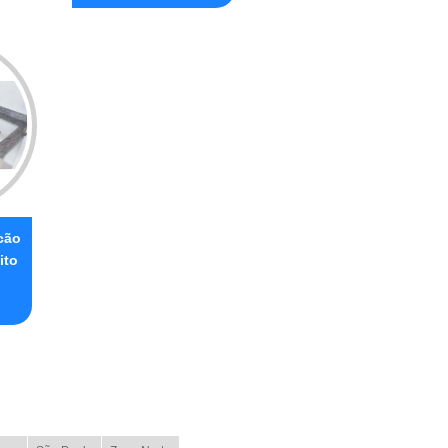
cão
ito