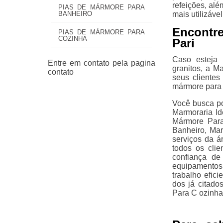
refeições, alé
PIAS DE MÁRMORE PARA
mais utilizável
BANHEIRO
Encontr
PIAS DE MÁRMORE PARA
COZINHA
Pari
Caso esteja 
granitos, a M
seus cliente
mármore para 
Você busca po
Marmoraria I
Mármore Par
Banheiro, Mar
serviços da á
todos os cli
confiança de
equipamentos
trabalho efic
dos já citad
Para C ozinha.