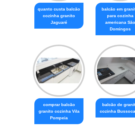
quanto custa balcão
balcão em grani
cozinha granito
para cozinha
Jaguaré
americana Sã
Domingos
comprar balcão
balcão de grani
granito cozinha Vila
cozinha Bussoc
Pompeia