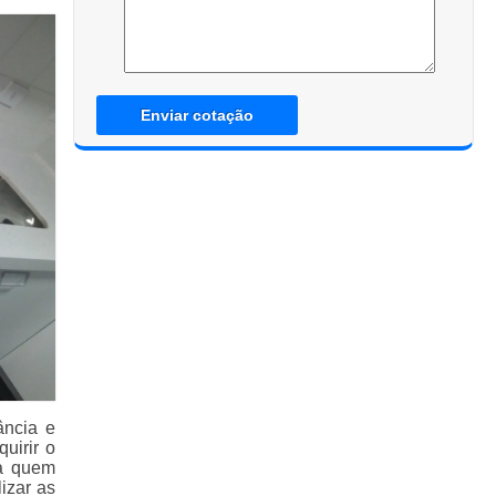
Enviar cotação
ância e
uirir o
ra quem
izar as