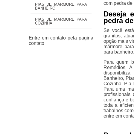
com pedra de 
PIAS DE MÁRMORE PARA
BANHEIRO
Deseja 
pedra de
PIAS DE MÁRMORE PARA
COZINHA
Se você est
granitos, at
opção mais viá
mármore para
para banheiro
Para quem bu
Remédios, A 
disponibiliz
Banheiro, Pi
Cozinha, Pia 
Para uma maio
profissionai
confiança e b
toda a eficie
trabalhos com
entre em cont