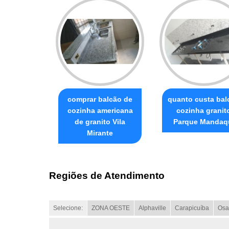
comprar balcão de
quanto custa bal
cozinha americana
cozinha granit
de granito Vila
Parque Mandaq
Mirante
Regiões de Atendimento
Selecione:
ZONA OESTE
Alphaville
Carapicuíba
Osa