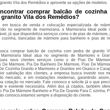
granito Vila dos Remédios e aproveite as opções de modelos.
encontrar comprar balcão de cozinha
 granito Vila dos Remédios?
á em busca de venda e colocação especializada de márm
uando no segmento de marmoraria, a Marmoraria Ideal pode 
vel, já que disponibiliza serviços como o de pias de mármore, 
 cozinha, bancadas de mármore para banheiro e pias de 
.
sca comprar balcão de cozinha com pedra de granito Vi
Marmoraria Ideal atua no segmento de Marmores e Grani
a para seus clientes serviços como o de Pias De Mármor
as De Mármore, Pia De Banheiro De Mármore, Pias De Mármo
De Cozinha Granito e Marmores e Granitos em Osasco e Carap
r satisfação dos clientes, a empresa busca investir nos m
s do mercado, e em instalações modernas, garantindo assim
oa cotação no mercado. Fale conosco e solicite já o que prec
nte e exelente necessária. Além dos já citados, também ofe
o Pia De Mármore Banheiro e Pia De Granito Para C ozinha. Po
ato conosco,estamos sempre a disposição do cliente.