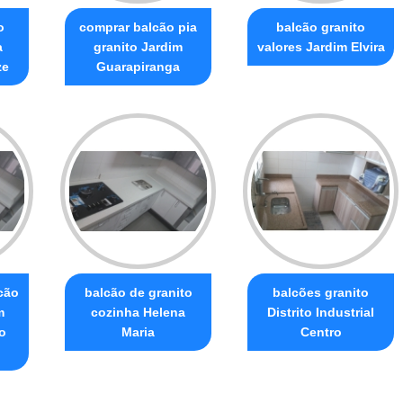
o
comprar balcão pia
balcão granito
a
granito Jardim
valores Jardim Elvira
ze
Guarapiranga
cão
balcão de granito
balcões granito
m
cozinha Helena
Distrito Industrial
o
Maria
Centro