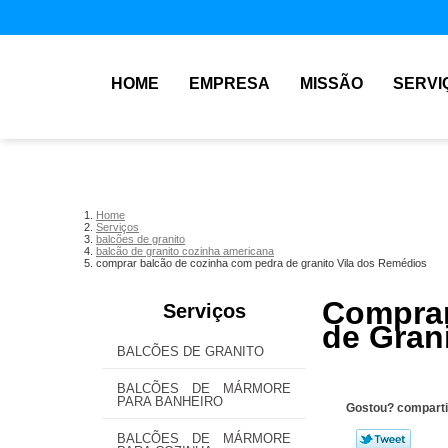
HOME
EMPRESA
MISSÃO
SERVI
Home
Serviços
balcões de granito
balcão de granito cozinha americana
comprar balcão de cozinha com pedra de granito Vila dos Remédios
Comprar
Serviços
de Gran
BALCÕES DE GRANITO
BALCÕES DE MÁRMORE
PARA BANHEIRO
Gostou? comparti
BALCÕES DE MÁRMORE