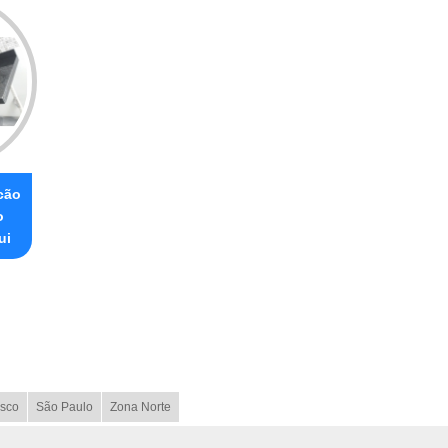
cão
o
ui
sco
São Paulo
Zona Norte