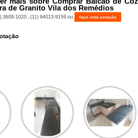
ber mais sobre Comprar Balcão de Coz
a de Granito Vila dos Remédios
1) 3608-1020
,
(11) 94013-9159
ou
faça uma cotação
otação