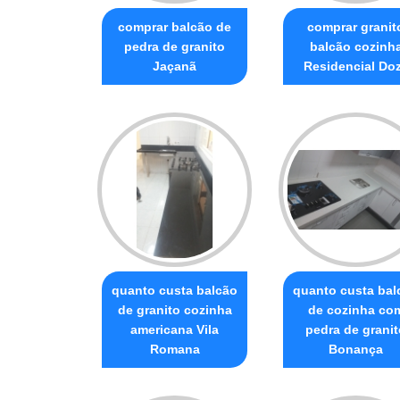
comprar balcão de
comprar granit
pedra de granito
balcão cozinh
Jaçanã
Residencial Do
quanto custa balcão
quanto custa bal
de granito cozinha
de cozinha co
americana Vila
pedra de granit
Romana
Bonança