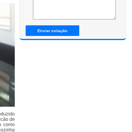
Enviar cotação
oduzido
lcão de
do como
cozinha