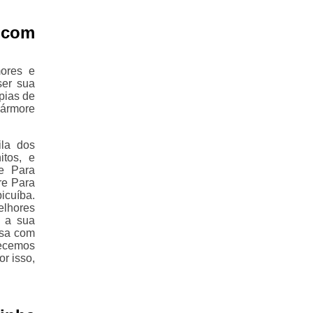
 com
ores e
ser sua
pias de
mármore
la dos
tos, e
e Para
re Para
icuíba.
elhores
, a sua
isa com
recemos
r isso,