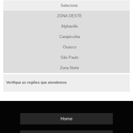
Selecione:
ZONA OESTE
Alphaville
Carapicuíba
Osasco
São Paulo
Zona Norte
Verifique as regiões que atendemos
Home