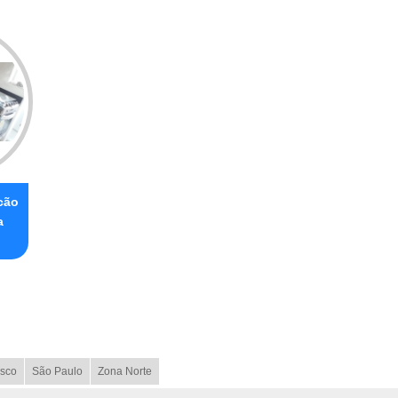
cão
a
sco
São Paulo
Zona Norte