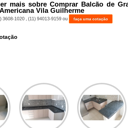
ber mais sobre Comprar Balcão de Gra
Americana Vila Guilherme
1) 3608-1020
,
(11) 94013-9159
ou
faça uma cotação
otação