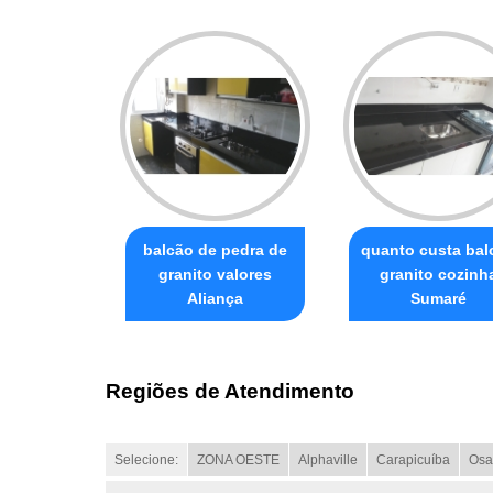
balcão de pedra de
quanto custa bal
granito valores
granito cozinh
Aliança
Sumaré
Regiões de Atendimento
Selecione:
ZONA OESTE
Alphaville
Carapicuíba
Osa