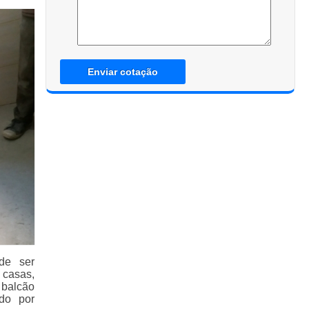
Enviar cotação
de ser
 casas,
 balcão
ado por