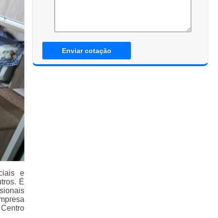
Enviar cotação
iais e
tros. É
sionais
empresa
 Centro