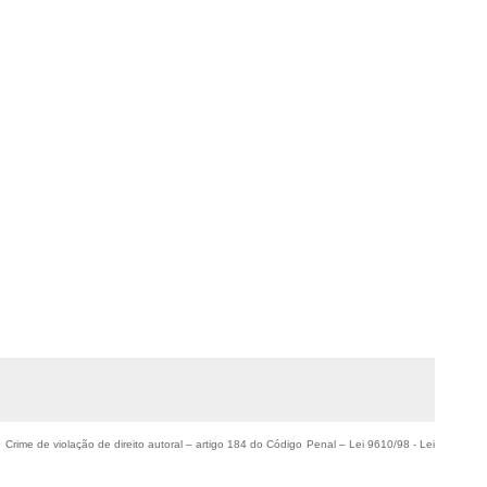
. Crime de violação de direito autoral – artigo 184 do Código Penal –
Lei 9610/98 - Lei