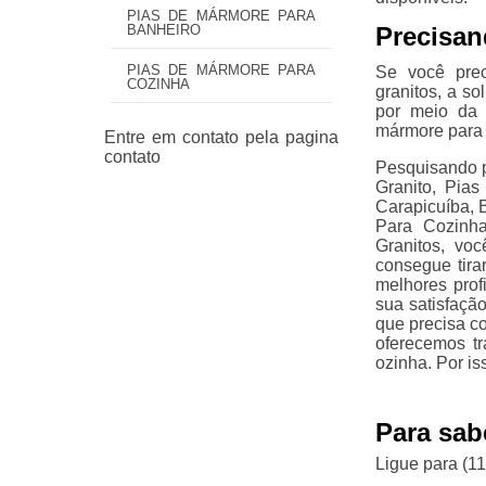
PIAS DE MÁRMORE PARA
Precisan
BANHEIRO
PIAS DE MÁRMORE PARA
Se você prec
COZINHA
granitos, a s
por meio da 
mármore para 
Pesquisando p
Granito, Pia
Carapicuíba, 
Para Cozinha
Granitos, vo
consegue tira
melhores prof
sua satisfação
que precisa co
oferecemos t
ozinha. Por is
Para sab
Ligue para
(1