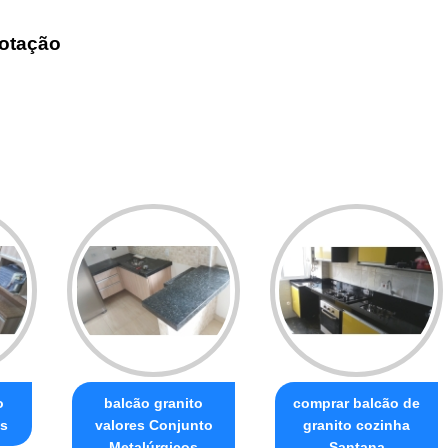
otação
o
balcão granito
comprar balcão de
is
valores Conjunto
granito cozinha
Metalúrgicos
Santana