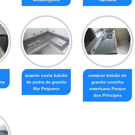
quanto custa balcão
comprar balcão de
ma
de pedra de granito
granito cozinha
Rio Pequeno
americana Parque
dos Príncipes