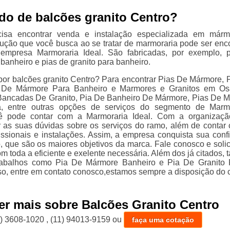
do de balcões granito Centro?
isa encontrar venda e instalação especializada em márm
olução que você busca ao se tratar de marmoraria pode ser enc
empresa Marmoraria Ideal. São fabricadas, por exemplo, 
banheiro e pias de granito para banheiro.
or balcões granito Centro? Para encontrar Pias De Mármore, 
s De Mármore Para Banheiro e Marmores e Granitos em Os
Bancadas De Granito, Pia De Banheiro De Mármore, Pias De 
, entre outras opções de serviços do segmento de Marm
cê pode contar com a Marmoraria Ideal. Com a organizaç
r as suas dúvidas sobre os serviços do ramo, além de contar
issionais e instalações. Assim, a empresa conquista sua conf
, que são os maiores objetivos da marca. Fale conosco e solici
m toda a eficiente e exelente necessária. Além dos já citados,
rabalhos como Pia De Mármore Banheiro e Pia De Granito
so, entre em contato conosco,estamos sempre a disposição do c
er mais sobre Balcões Granito Centro
1) 3608-1020
,
(11) 94013-9159
ou
faça uma cotação