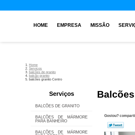
HOME
EMPRESA
MISSÃO
SERVI
Home
Serviços
balcões de granito
balcão granito
balcões granito Centro
Balcões
Serviços
BALCÕES DE GRANITO
Gostou? comparti
BALCÕES DE MÁRMORE
PARA BANHEIRO
BALCÕES DE MÁRMORE