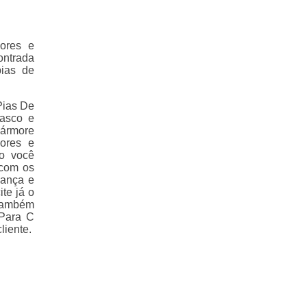
ores e
ontrada
pias de
Pias De
asco e
Mármore
ores e
ão você
 com os
iança e
te já o
 também
 Para C
liente.