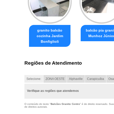
granito balcão
balcão pia grani
cozinha Jardim
Munhoz Júnio
Bonfiglioli
Regiões de Atendimento
Selecione:
ZONA OESTE
Alphaville
Carapicuíba
Osa
Verifique as regiões que atendemos
O conteúdo do texto "
Balcões Granito Centro
" é de direito reservado. Su
de direitos autorais
.