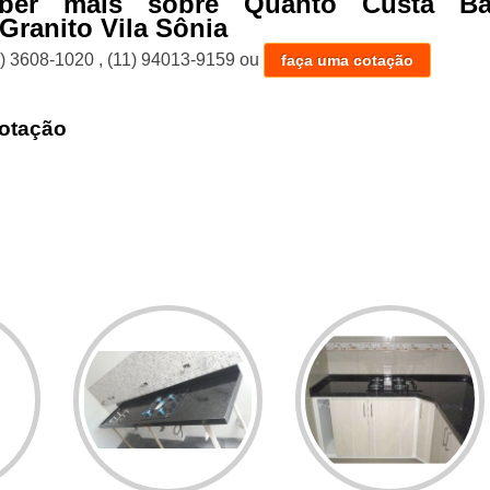
aber mais sobre Quanto Custa Ba
Granito Vila Sônia
1) 3608-1020
,
(11) 94013-9159
ou
faça uma cotação
otação