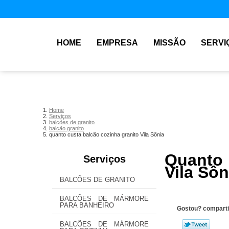
HOME
EMPRESA
MISSÃO
SERVI
Home
Serviços
balcões de granito
balcão granito
quanto custa balcão cozinha granito Vila Sônia
Quanto 
Serviços
Vila Sôn
BALCÕES DE GRANITO
BALCÕES DE MÁRMORE
PARA BANHEIRO
Gostou? comparti
BALCÕES DE MÁRMORE