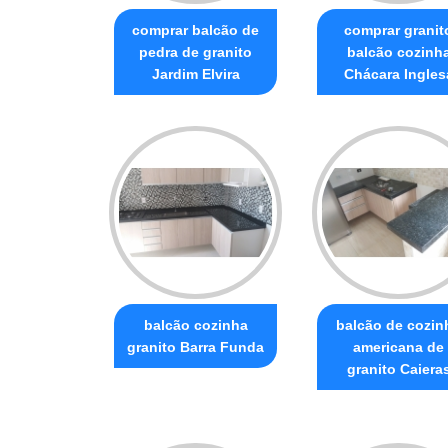
comprar balcão de
comprar granit
pedra de granito
balcão cozinh
Jardim Elvira
Chácara Ingles
balcão cozinha
balcão de cozin
granito Barra Funda
americana de
granito Caiera