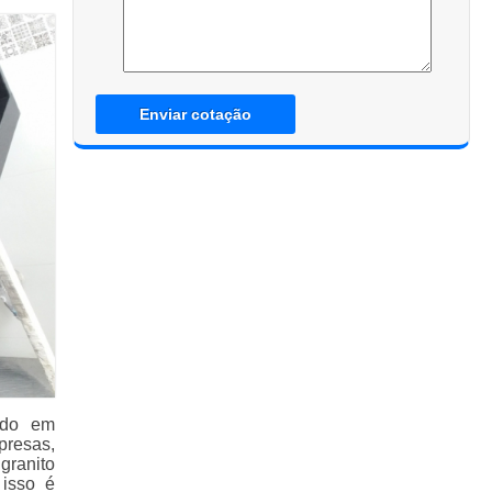
Enviar cotação
ado em
presas,
granito
 isso é