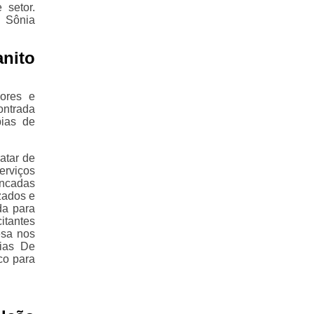
 setor.
a Sônia
anito
ores e
ontrada
pias de
atar de
erviços
ancadas
zados e
da para
itantes
esa nos
ias De
co para