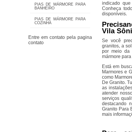
indicado que
PIAS DE MÁRMORE PARA
Conheça todo
BANHEIRO
disponíveis.
PIAS DE MÁRMORE PARA
Precisan
COZINHA
Vila Sôn
Se você prec
granitos, a s
por meio da 
mármore para 
Está em busca
Marmores e Gr
como Marmore
De Granito. Tu
as instalaçõe
atender nosso
serviços qual
destacando n
Granito Para 
mais informaç