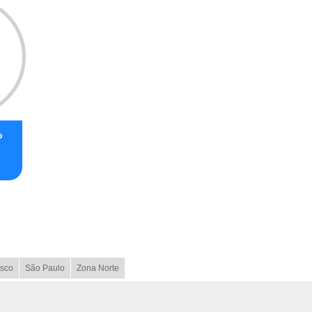
o
sco
São Paulo
Zona Norte