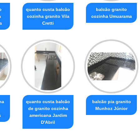
o
quanto custa balcão
balcão granito
a
cozinha granito Vila
cozinha Umuarama
a
Cretti
ha
quanto custa balcão
balcão pia granito
de granito cozinha
Munhoz Júnior
s
americana Jardim
D'Abril