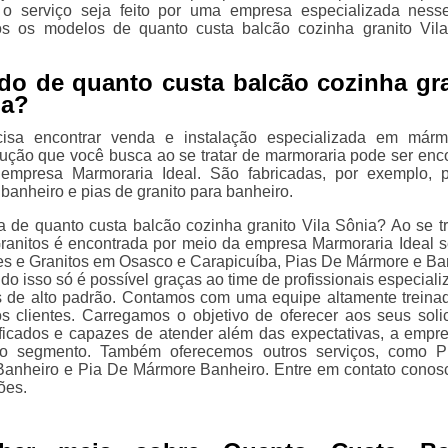
 o serviço seja feito por uma empresa especializada nesse
s os modelos de quanto custa balcão cozinha granito Vil
do de quanto custa balcão cozinha gr
ia?
isa encontrar venda e instalação especializada em márm
olução que você busca ao se tratar de marmoraria pode ser enc
empresa Marmoraria Ideal. São fabricadas, por exemplo, 
banheiro e pias de granito para banheiro.
 de quanto custa balcão cozinha granito Vila Sônia? Ao se tr
anitos é encontrada por meio da empresa Marmoraria Ideal s
s e Granitos em Osasco e Carapicuíba, Pias De Mármore e B
do isso só é possível graças ao time de profissionais especiali
s de alto padrão. Contamos com uma equipe altamente treina
s clientes. Carregamos o objetivo de oferecer aos seus solic
ificados e capazes de atender além das expectativas, a empr
o segmento. Também oferecemos outros serviços, como P
Banheiro e Pia De Mármore Banheiro. Entre em contato conos
ões.