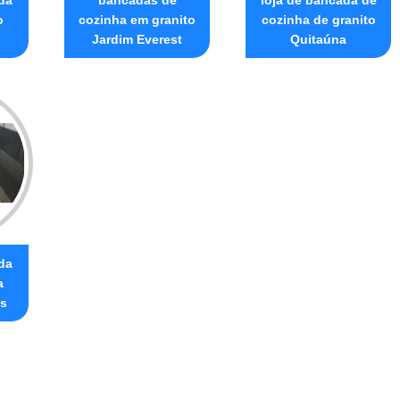
o
cozinha em granito
cozinha de granito
Jardim Everest
Quitaúna
da
a
is