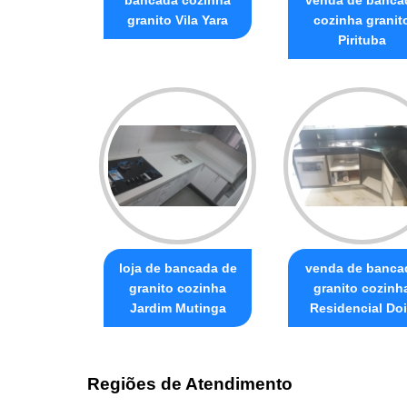
granito Vila Yara
cozinha granit
Pirituba
loja de bancada de
venda de banca
granito cozinha
granito cozinh
Jardim Mutinga
Residencial Do
Regiões de Atendimento