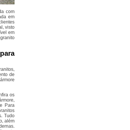
ida com
cada em
lientes
, visto
ível em
granito
para
anitos,
ento de
mármore
fira os
ármore,
e Para
ranitos
s. Tudo
o, além
ernas.