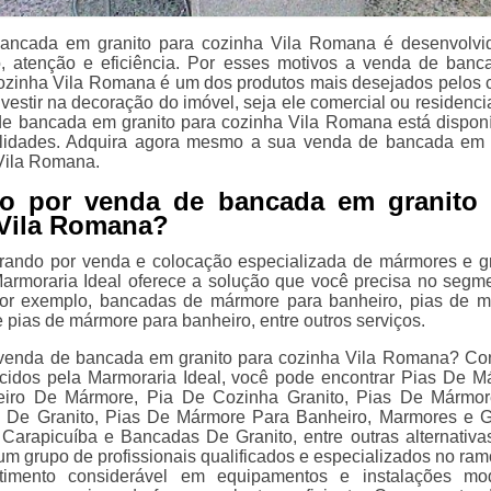
ancada em granito para cozinha Vila Romana é desenvolv
o, atenção e eficiência. Por esses motivos a venda de ban
cozinha Vila Romana é um dos produtos mais desejados pelos c
estir na decoração do imóvel, seja ele comercial ou residencial
e bancada em granito para cozinha Vila Romana está dispon
bilidades. Adquira agora mesmo a sua venda de bancada em 
Vila Romana.
o por venda de bancada em granito 
 Vila Romana?
rando por venda e colocação especializada de mármores e gr
armoraria Ideal oferece a solução que você precisa no segm
por exemplo, bancadas de mármore para banheiro, pias de 
 pias de mármore para banheiro, entre outros serviços.
venda de bancada em granito para cozinha Vila Romana? Con
ecidos pela Marmoraria Ideal, você pode encontrar Pias De M
iro De Mármore, Pia De Cozinha Granito, Pias De Mármor
s De Granito, Pias De Mármore Para Banheiro, Marmores e G
arapicuíba e Bancadas De Granito, entre outras alternativa
um grupo de profissionais qualificados e especializados no ram
imento considerável em equipamentos e instalações mod