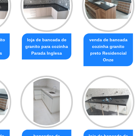
ito
loja de bancada de
venda de bancada
granito para cozinha
cozinha granito
s
Parada Inglesa
preto Residencial
Onze
da
bancadas de
loja de bancada de