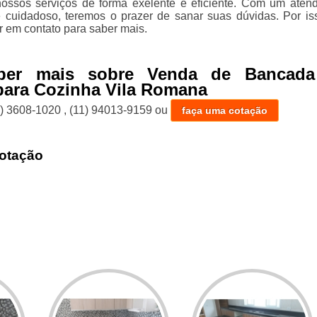
ossos serviços de forma exelente e eficiente. Com um aten
e cuidadoso, teremos o prazer de sanar suas dúvidas. Por is
r em contato para saber mais.
aber mais sobre Venda de Bancad
para Cozinha Vila Romana
1) 3608-1020
,
(11) 94013-9159
ou
faça uma cotação
otação