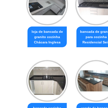
loja de bancada de
bancada de gran
granito cozinha
para cozinha
Chácara Inglesa
Residencial Sei
bancada cozinha
venda de banca