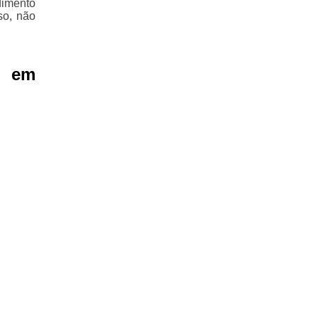
dimento
so, não
a em