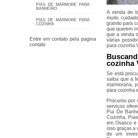
PIAS DE MÁRMORE PARA
BANHEIRO
A venda de b
muito cuidad
PIAS DE MÁRMORE PARA
granito para 
COZINHA
que querem inv
que a venda d
várias possi
para cozinha 
Buscand
cozinha
Se está procu
saiba que a M
marmoraria, 
para cozinha e
Procurou por 
serviços ofer
Pia De Banhe
Cozinha, Pia
em Osasco e C
isso graças a 
de um invest