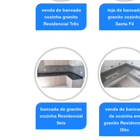
venda de bancada
loja de bancad
cozinha granito
granito cozinh
Residencial Três
Santa Fé
bancada de granito
venda de banca
cozinha Residencial
de cozinha em
Seis
granito Residenc
Oito