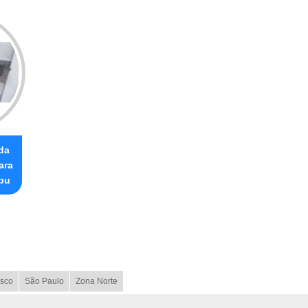
da
ara
bu
sco
São Paulo
Zona Norte