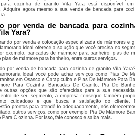
para cozinha de granito Vila Yara está disponível em 
es. Adquira agora mesmo a sua venda de bancada para coz
ra.
o por venda de bancada para cozinh
ila Yara?
rando por venda e colocação especializada de mármores e gr
armoraria Ideal oferece a solução que você precisa no segm
por exemplo, bancadas de mármore para banheiro, pias de 
 pias de mármore para banheiro, entre outros serviços.
do por venda de bancada para cozinha de granito Vila Yara
rmoraria Ideal você pode achar serviços como Pias De M
ranitos em Osasco e Carapicuíba e Pias De Mármore Para Ba
more Para Cozinha, Bancadas De Granito, Pia De Banhe
e outras opções que são oferecidas para a sua necessid
 dentro de seu segmento, a empresa consegue também propo
nto cuidadoso e que busca a satisfação do cliente. 
 estão prontos para atendê-lo adequadamente, nós oferecermo
 citado, outros serviços, como por exemplo, Pia De Mármore Ban
 Para C ozinha. Por isso, fale conosco e saiba mais.