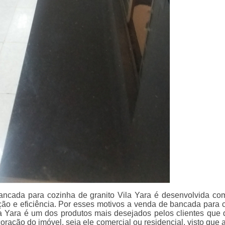
ncada para cozinha de granito Vila Yara é desenvolvida co
ção e eficiência. Por esses motivos a venda de bancada para 
la Yara é um dos produtos mais desejados pelos clientes que
coração do imóvel, seja ele comercial ou residencial, visto que