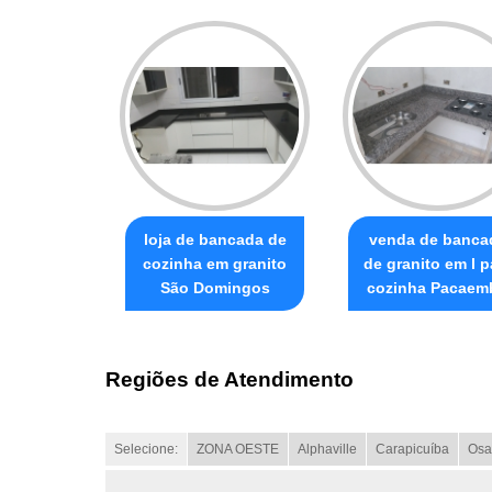
loja de bancada de
venda de banca
cozinha em granito
de granito em l p
São Domingos
cozinha Pacaem
Regiões de Atendimento
Selecione:
ZONA OESTE
Alphaville
Carapicuíba
Osa