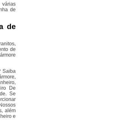
várias
inha de
a de
anitos,
ento de
mármore
? Saiba
ármore,
nheiro,
iro De
ade. Se
rcionar
Nossos
s, além
heiro e