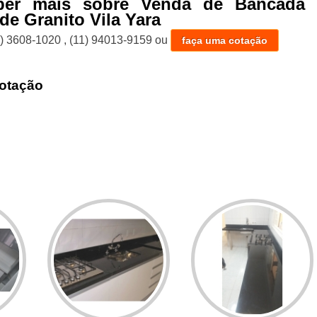
ber mais sobre Venda de Bancada 
de Granito Vila Yara
1) 3608-1020
,
(11) 94013-9159
ou
faça uma cotação
otação