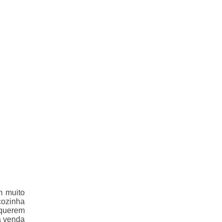
m muito
cozinha
 querem
 a venda