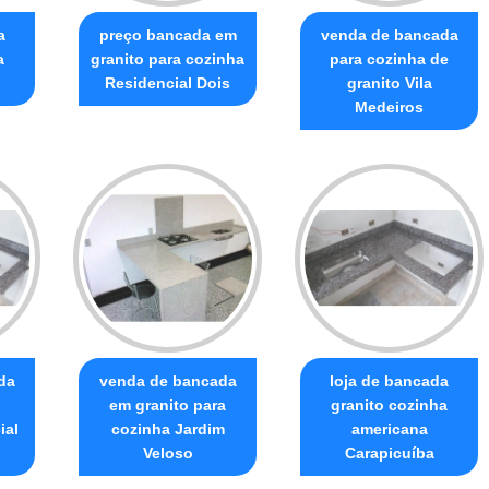
a
preço bancada em
venda de bancada
a
granito para cozinha
para cozinha de
Residencial Dois
granito Vila
Medeiros
da
venda de bancada
loja de bancada
em granito para
granito cozinha
ial
cozinha Jardim
americana
Veloso
Carapicuíba