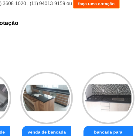
1) 3608-1020
,
(11) 94013-9159
ou
faça uma cotação
otação
 de
venda de bancada
bancada para