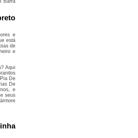
o Barra
preto
ores e
ue está
pias de
heiro e
a? Aqui
ranitos
 Pia De
Pias De
nos, e
de seus
Mármore
inha