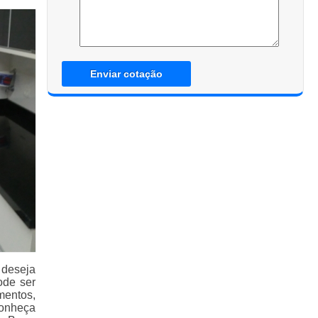
Enviar cotação
 deseja
ode ser
mentos,
conheça