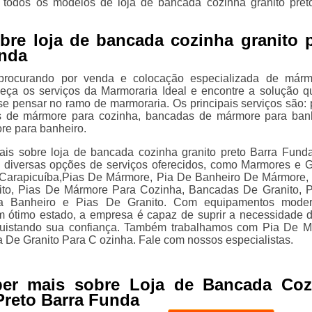
todos os modelos de loja de bancada cozinha granito pret
bre loja de bancada cozinha granito 
unda
procurando por venda e colocação especializada de márm
heça os serviços da Marmoraria Ideal e encontre a solução q
e pensar no ramo de marmoraria. Os principais serviços são: 
s de mármore para cozinha, bancadas de mármore para ban
re para banheiro.
is sobre loja de bancada cozinha granito preto Barra Fund
 diversas opções de serviços oferecidos, como Marmores e G
Carapicuíba,Pias De Mármore, Pia De Banheiro De Mármore,
ito, Pias De Mármore Para Cozinha, Bancadas De Granito, 
a Banheiro e Pias De Granito. Com equipamentos moder
m ótimo estado, a empresa é capaz de suprir a necessidade 
nquistando sua confiança. Também trabalhamos com Pia De 
a De Granito Para C ozinha. Fale com nossos especialistas.
ber mais sobre Loja de Bancada Coz
Preto Barra Funda