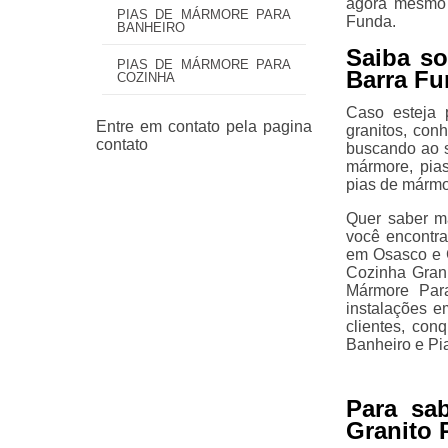
agora mesmo 
PIAS DE MÁRMORE PARA
Funda.
BANHEIRO
Saiba so
PIAS DE MÁRMORE PARA
Barra F
COZINHA
Caso esteja 
granitos, con
buscando ao s
mármore, pia
pias de mármo
Quer saber ma
você encontra
em Osasco e 
Cozinha Gran
Mármore Par
instalações e
clientes, co
Banheiro e Pi
Para sa
Granito 