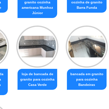
a
granito cozinha
cozinha de granito
e
americana Munhoz
Barra Funda
Júnior
da
loja de bancada de
bancada em granito
a
granito para cozinha
para cozinha
a
Casa Verde
Bandeiras