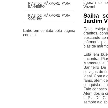
agora mesmo 
PIAS DE MÁRMORE PARA
Vazani.
BANHEIRO
Saiba s
PIAS DE MÁRMORE PARA
COZINHA
Jardim V
Caso esteja 
granitos, con
buscando ao s
mármore, pia
pias de mármo
Está em busc
encontrar Pi
Marmores e G
Banheiro De 
serviços do s
Ideal. Com a 
ramo, além de
conquista sua
Fale conosco e
Além dos já c
e Pia De Gra
sempre a dispo