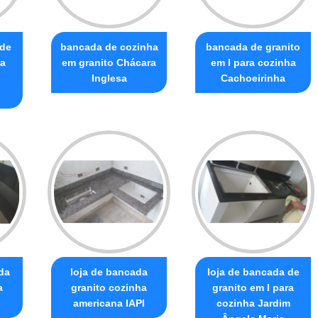
 de
bancada de cozinha
bancada de granito
ra
em granito Chácara
em l para cozinha
Inglesa
Cachoeirinha
da
loja de bancada
loja de bancada de
a
granito cozinha
granito em l para
americana IAPI
cozinha Jardim