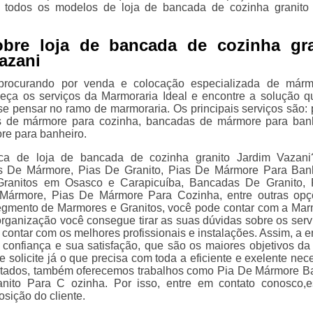
todos os modelos de loja de bancada de cozinha granito
obre loja de bancada de cozinha gra
azani
procurando por venda e colocação especializada de márm
heça os serviços da Marmoraria Ideal e encontre a solução q
e pensar no ramo de marmoraria. Os principais serviços são: 
s de mármore para cozinha, bancadas de mármore para ban
re para banheiro.
a de loja de bancada de cozinha granito Jardim Vazani
as De Mármore, Pias De Granito, Pias De Mármore Para Ban
ranitos em Osasco e Carapicuíba, Bancadas De Granito, 
Mármore, Pias De Mármore Para Cozinha, entre outras op
egmento de Marmores e Granitos, você pode contar com a Mar
organização você consegue tirar as suas dúvidas sobre os serv
 contar com os melhores profissionais e instalações. Assim, a 
 confiança e sua satisfação, que são os maiores objetivos da
 solicite já o que precisa com toda a eficiente e exelente nece
itados, também oferecemos trabalhos como Pia De Mármore B
nito Para C ozinha. Por isso, entre em contato conosco,
sição do cliente.