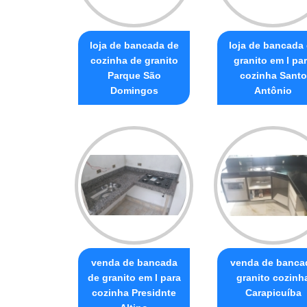
loja de bancada de
loja de bancada
cozinha de granito
granito em l pa
Parque São
cozinha Santo
Domingos
Antônio
venda de bancada
venda de banca
de granito em l para
granito cozinh
cozinha Presidnte
Carapicuíba