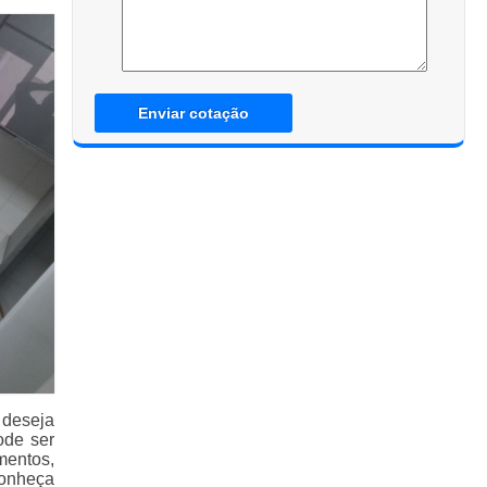
Enviar cotação
 deseja
ode ser
mentos,
conheça