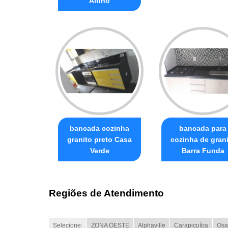
Altino
bancada cozinha
bancada para
granito preto Casa
cozinha de gran
Verde
Barra Funda
Regiões de Atendimento
Selecione:
ZONA OESTE
Alphaville
Carapicuíba
Osa