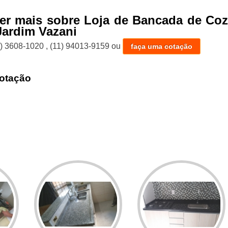
er mais sobre Loja de Bancada de Coz
Jardim Vazani
1) 3608-1020
,
(11) 94013-9159
ou
faça uma cotação
otação