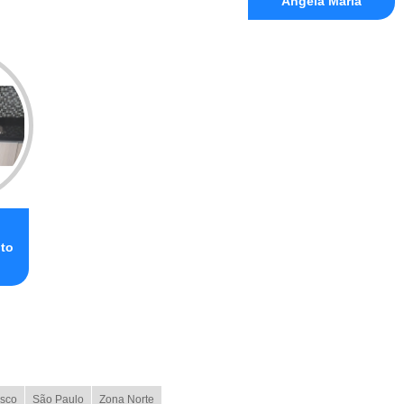
Ângela Maria
ito
sco
São Paulo
Zona Norte