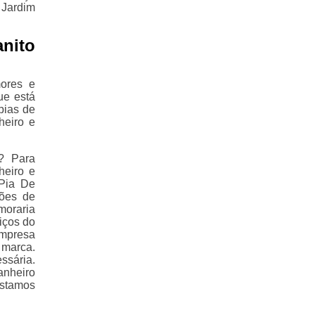
 Jardim
nito
ores e
ue está
pias de
heiro e
? Para
heiro e
Pia De
ções de
moraria
iços do
empresa
 marca.
ssária.
anheiro
estamos