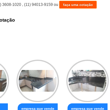
1) 3608-1020
,
(11) 94013-9159
ou
faça uma cotação
otação
empresa que vende
empresa que vende