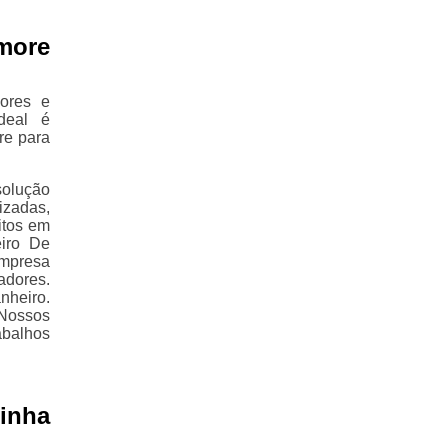
more
ores e
deal é
re para
solução
izadas,
itos em
iro De
empresa
dores.
nheiro.
 Nossos
abalhos
inha