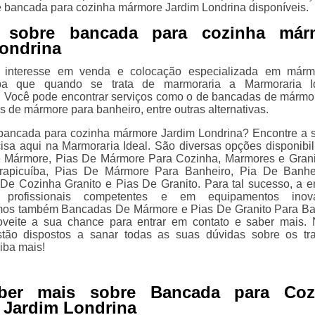
 bancada para cozinha mármore Jardim Londrina disponíveis.
 sobre bancada para cozinha már
ondrina
 interesse em venda e colocação especializada em márm
aiba que quando se trata de marmoraria a Marmoraria I
. Você pode encontrar serviços como o de bancadas de mármo
s de mármore para banheiro, entre outras alternativas.
bancada para cozinha mármore Jardim Londrina? Encontre a 
isa aqui na Marmoraria Ideal. São diversas opções disponibil
 Mármore, Pias De Mármore Para Cozinha, Marmores e Gran
apicuíba, Pias De Mármore Para Banheiro, Pia De Banhe
De Cozinha Granito e Pias De Granito. Para tal sucesso, a 
 profissionais competentes e em equipamentos inova
amos também Bancadas De Mármore e Pias De Granito Para Ba
roveite a sua chance para entrar em contato e saber mais.
stão dispostos a sanar todas as suas dúvidas sobre os tr
iba mais!
ber mais sobre Bancada para Coz
 Jardim Londrina