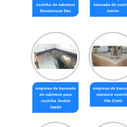
cozinha de mármore
bancada de cozi
Residencial Dez
Imirim
empresa de bancada
empresa de banc
de mármore para
mármore cozin
cozinha Jardim
Vila Cretti
Japão