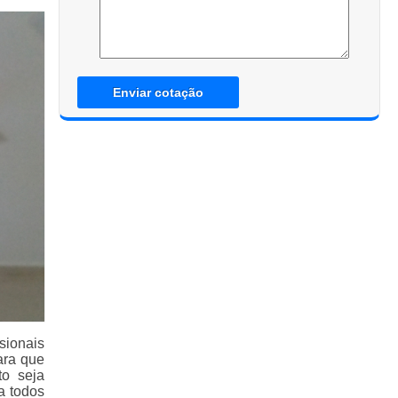
Enviar cotação
sionais
ara que
to seja
a todos