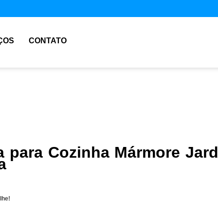
ÇOS
CONTATO
 para Cozinha Mármore Jar
a
lhe!