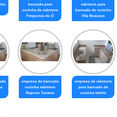
nha
bancada para
mármore para
cozinha de mármore
bancada de cozinha
Freguesia do Ó
Vila Boaçava
ada
empresa de bancada
empresa de mármore
ha
cozinha mármore
para bancada de
Raposo Tavares
cozinha Imirim