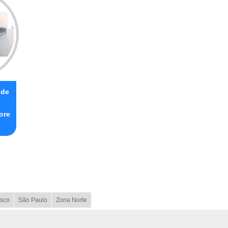
nde
ore
sco
São Paulo
Zona Norte