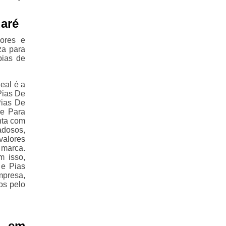
aré
ores e
za para
pias de
eal é a
Pias De
Pias De
re Para
nta com
adosos,
valores
 marca.
m isso,
 e Pias
mpresa,
os pelo
a em