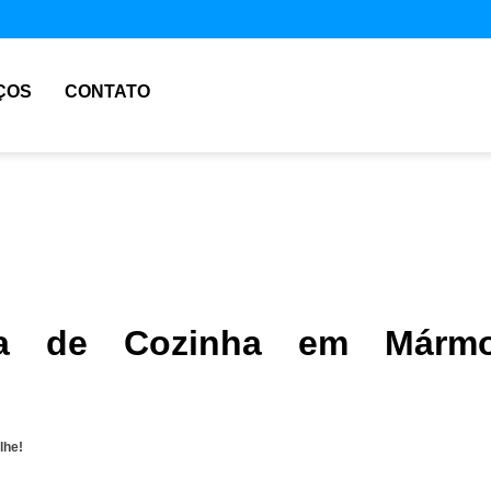
ÇOS
CONTATO
da de Cozinha em Mármo
lhe!