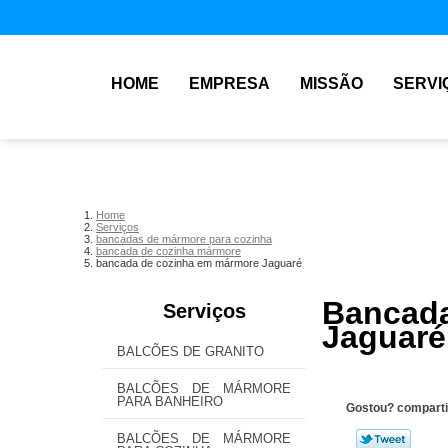
HOME
EMPRESA
MISSÃO
SERVI
Home
Serviços
bancadas de mármore para cozinha
bancada de cozinha mármore
bancada de cozinha em mármore Jaguaré
Banca
Serviços
Jaguaré
BALCÕES DE GRANITO
BALCÕES DE MÁRMORE
PARA BANHEIRO
Gostou? comparti
BALCÕES DE MÁRMORE