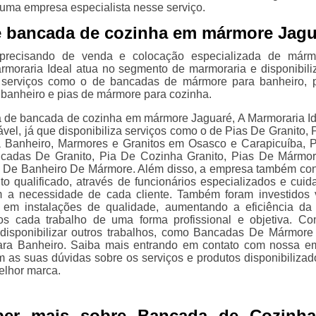
ma empresa especialista nesse serviço.
e bancada de cozinha em mármore Jagu
precisando de venda e colocação especializada de márm
armoraria Ideal atua no segmento de marmoraria e disponibili
s serviços como o de bancadas de mármore para banheiro, 
banheiro e pias de mármore para cozinha.
a de bancada de cozinha em mármore Jaguaré, A Marmoraria Id
vel, já que disponibiliza serviços como o de Pias De Granito, 
 Banheiro, Marmores e Granitos em Osasco e Carapicuíba, 
cadas De Granito, Pia De Cozinha Granito, Pias De Mármo
a De Banheiro De Mármore. Além disso, a empresa também co
o qualificado, através de funcionários especializados e cuid
 a necessidade de cada cliente. Também foram investidos 
s em instalações de qualidade, aumentando a eficiência da
s cada trabalho de uma forma profissional e objetiva. Co
disponibilizar outros trabalhos, como Bancadas De Mármore
ara Banheiro. Saiba mais entrando em contato com nossa e
 as suas dúvidas sobre os serviços e produtos disponibilizad
lhor marca.
ber mais sobre Bancada de Cozinh