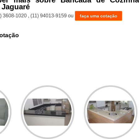
 Jaguaré
1) 3608-1020
,
(11) 94013-9159
ou
faça uma cotação
otação