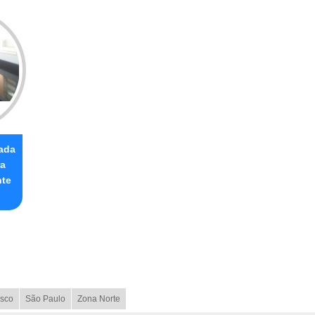
ada
a
nte
sco
São Paulo
Zona Norte