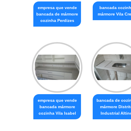
empresa que vende
bancada cozin
bancada de mármore
mármore Vila Cre
cozinha Perdizes
empresa que vende
bancada de cozi
bancada mármore
mármore Distrit
cozinha Vila Isabel
Industrial Altin