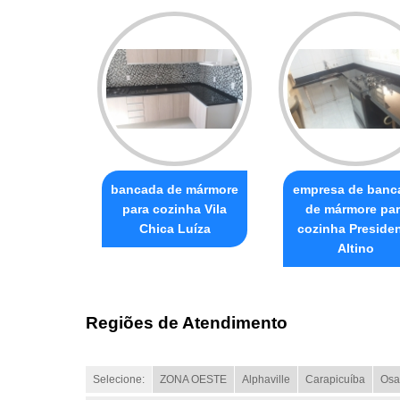
bancada de mármore
empresa de banc
para cozinha Vila
de mármore par
Chica Luíza
cozinha Preside
Altino
Regiões de Atendimento
Selecione:
ZONA OESTE
Alphaville
Carapicuíba
Osa