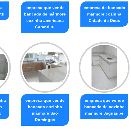
ha
empresa que vende
empresa de bancada
tti
bancada de mármore
mármore cozinha
cozinha americana
Cidade de Deus
Carandiru
nha
empresa que vende
empresa que vende
o
bancada cozinha
bancada de cozinha
o
mármore São
mármore Jaguaribe
Domingos