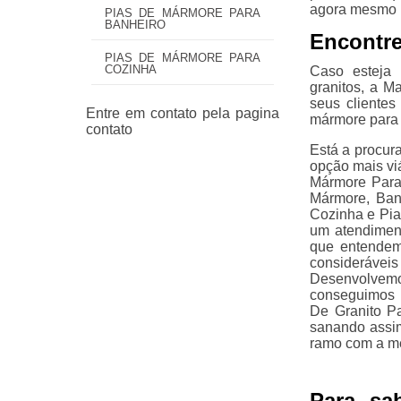
agora mesmo u
PIAS DE MÁRMORE PARA
BANHEIRO
Encontr
PIAS DE MÁRMORE PARA
COZINHA
Caso esteja 
granitos, a M
seus cliente
mármore para 
Está a procur
opção mais viá
Mármore Para
Mármore, Ban
Cozinha e Pi
um atendiment
que entendem
considerávei
Desenvolvemo
conseguimos 
De Granito P
sanando assim
ramo com a me
Para sa