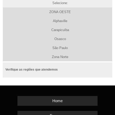
Selecione:
ZONA OESTE
Alphaville
Carapicuíba
Osasco
São Paulo
Zona Norte
Verifique as regiões que atendemos
Home