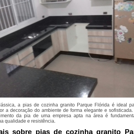
ssica, a pias de cozinha granito Parque Flórida é ideal p
r a decoração do ambiente de forma elegante e sofisticada.
imento da pia de uma empresa apta na área é fundamenta
a qualidade e resistência.
ais sobre pias de cozinha granito Pa