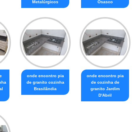
Metalúrgicos
Osasco
e
onde encontro pia
onde encontro pia
nha
de granito cozinha
de cozinha de
al
Brasilândia
granito Jardim
D'Abril