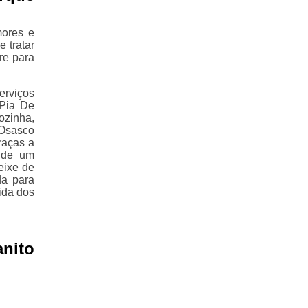
mores e
 tratar
re para
erviços
 Pia De
ozinha,
 Osasco
raças a
m de um
eixe de
da para
ida dos
nito