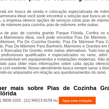
está em busca de venda e colocação especializada de már
Marmoraria Ideal você pode encontrar a solução que busca ao se
, a empresa oferece opções de serviços como pias de mármo
 de mármore para cozinha, pias de mármore, entre outras.
a de pias de cozinha granito Parque Flórida, Confira os s
la Marmoraria Ideal, você pode encontrar Pias De Mármore,
Mármore, Pia De Cozinha Granito, Pias De Mármore Para C
to, Pias De Mármore Para Banheiro, Marmores e Granitos em
 e Bancadas De Granito, entre outras alternativas. Tudo isso g
profissionais qualificados e especializados no ramo, alé
considerável em equipamentos e instalações modernas. Não d
tato para obter mais informações sobre cada opção ofereci
es com exelente. Nosso atendimento busca sempre sanar a dúv
xando-os amparados em relação aos questionamentos do ramo.
ber mais sobre Pias de Cozinha Gra
lórida
1) 3608-1020
,
(11) 94013-9159
ou
faça uma cotação