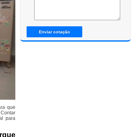
Enviar cotação
ara que
 Contar
l para
rque