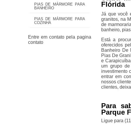
Flórida
PIAS DE MÁRMORE PARA
BANHEIRO
Já que você 
PIAS DE MÁRMORE PARA
granitos, na 
COZINHA
de marmoraria
banheiro, pias
Está a procur
oferecidos pe
Banheiro De 
Pias De Grani
e Carapicuíba
um grupo de 
investimento 
entrar em con
nossos client
clientes, dei
Para sa
Parque F
Ligue para
(1