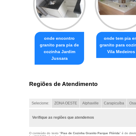
onde encontro
onde tem pia e
granito para pia de
granito para cozi
cozinha Jardim
Vila Medeiros
Jussara
Regiões de Atendimento
Selecione:
ZONA OESTE
Alphaville
Carapicuíba
Osa
Verifique as regiões que atendemos
O conteúdo do texto "
Pias de Cozinha Granito Parque Flórida
" é de dire