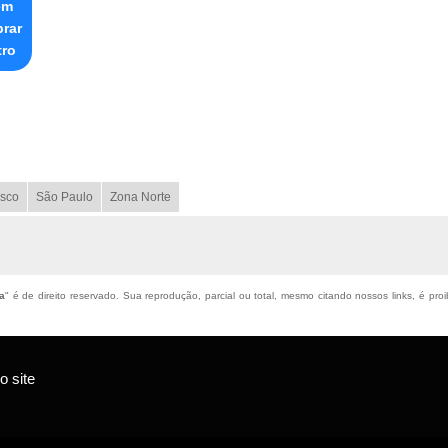
em
prar
tro
sco
São Paulo
Zona Norte
a
" é de direito reservado. Sua reprodução, parcial ou total, mesmo citando nossos links, é proi
 site