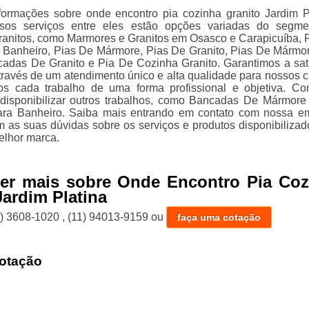
formações sobre onde encontro pia cozinha granito Jardim P
os serviços entre eles estão opções variadas do segme
anitos, como Marmores e Granitos em Osasco e Carapicuíba, 
Banheiro, Pias De Mármore, Pias De Granito, Pias De Mármo
adas De Granito e Pia De Cozinha Granito. Garantimos a sat
través de um atendimento único e alta qualidade para nossos cl
s cada trabalho de uma forma profissional e objetiva. Co
disponibilizar outros trabalhos, como Bancadas De Mármore
ara Banheiro. Saiba mais entrando em contato com nossa e
 as suas dúvidas sobre os serviços e produtos disponibilizad
lhor marca.
ber mais sobre Onde Encontro Pia Coz
Jardim Platina
1) 3608-1020
,
(11) 94013-9159
ou
faça uma cotação
otação