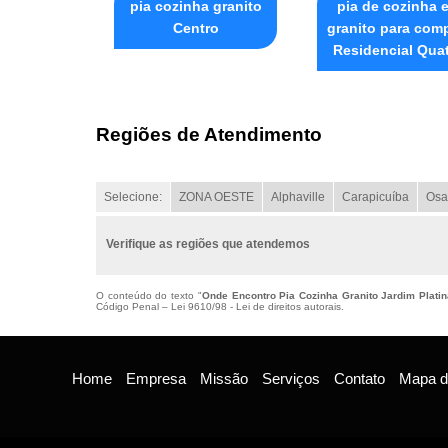
pia cozinha granito
pia de cozinha 
Centro
granito para com
Residencial Qua
Regiões de Atendimento
Selecione:
ZONA OESTE
Alphaville
Carapicuíba
Osa
Verifique as regiões que atendemos
O conteúdo do texto "
Onde Encontro Pia Cozinha Granito Jardim Platin
Código Penal –
Lei 9610/98 - Lei de direitos autorais
.
Home
Empresa
Missão
Serviços
Contato
Mapa do