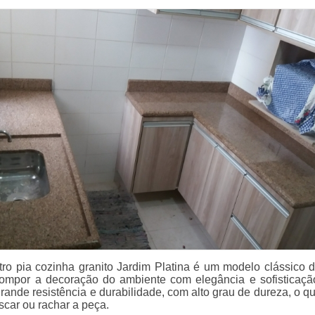
ro pia cozinha granito Jardim Platina é um modelo clássico 
ompor a decoração do ambiente com elegância e sofisticaçã
rande resistência e durabilidade, com alto grau de dureza, o qu
 riscar ou rachar a peça.