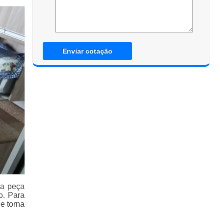
Enviar cotação
da peça
o. Para
e torna