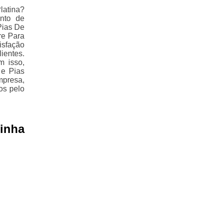
latina?
nto de
Pias De
re Para
isfação
ientes.
m isso,
 e Pias
mpresa,
os pelo
inha