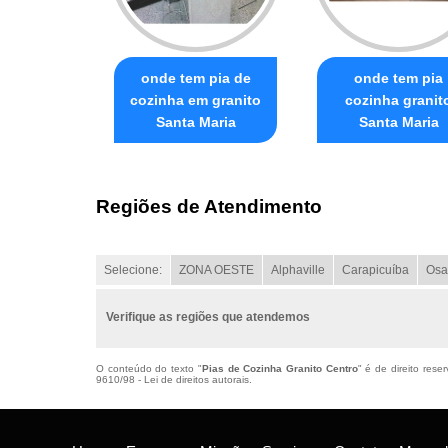
onde tem pia de
onde tem pia
cozinha em granito
cozinha granit
Santa Maria
Santa Maria
Regiões de Atendimento
Selecione:
ZONA OESTE
Alphaville
Carapicuíba
Osa
Verifique as regiões que atendemos
O conteúdo do texto "
Pias de Cozinha Granito Centro
" é de direito res
9610/98 - Lei de direitos autorais
.