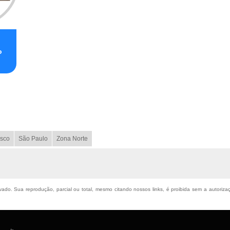
o
sco
São Paulo
Zona Norte
ervado. Sua reprodução, parcial ou total, mesmo citando nossos links, é proibida sem a autoriz