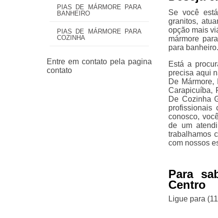
PIAS DE MÁRMORE PARA
Se você est
BANHEIRO
granitos, at
opção mais viá
PIAS DE MÁRMORE PARA
COZINHA
mármore para
para banheiro
Está a procur
precisa aqui 
De Mármore, 
Carapicuíba,
De Cozinha Gr
profissionai
conosco, você
de um atendi
trabalhamos 
com nossos es
Para sa
Centro
Ligue para
(1