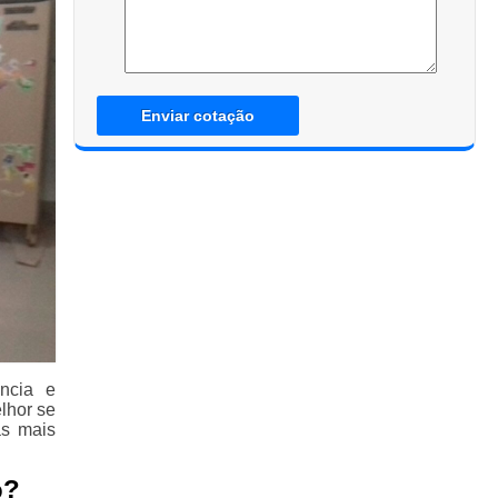
Enviar cotação
ncia e
lhor se
as mais
o?