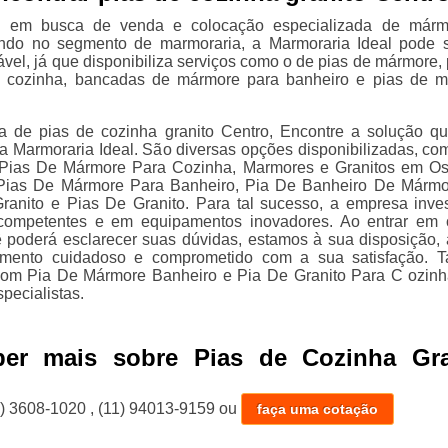
á em busca de venda e colocação especializada de márm
uando no segmento de marmoraria, a Marmoraria Ideal pode 
vel, já que disponibiliza serviços como o de pias de mármore, 
 cozinha, bancadas de mármore para banheiro e pias de 
.
a de pias de cozinha granito Centro, Encontre a solução q
na Marmoraria Ideal. São diversas opções disponibilizadas, co
Pias De Mármore Para Cozinha, Marmores e Granitos em O
 Pias De Mármore Para Banheiro, Pia De Banheiro De Mármo
anito e Pias De Granito. Para tal sucesso, a empresa inve
s competentes e em equipamentos inovadores. Ao entrar em 
 poderá esclarecer suas dúvidas, estamos à sua disposição, 
mento cuidadoso e comprometido com a sua satisfação. 
com Pia De Mármore Banheiro e Pia De Granito Para C ozinh
pecialistas.
ber mais sobre Pias de Cozinha Gra
1) 3608-1020
,
(11) 94013-9159
ou
faça uma cotação