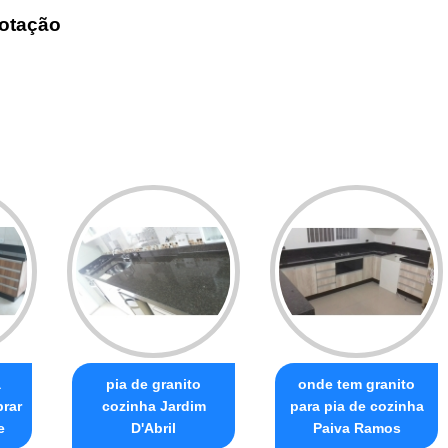
otação
a
pia de granito
onde tem granito
prar
cozinha Jardim
para pia de cozinha
e
D'Abril
Paiva Ramos