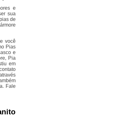
ores e
ser sua
pias de
mármore
ue você
mo Pias
sasco e
re, Pia
stiu em
contato
através
Também
a. Fale
nito