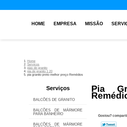
HOME
EMPRESA
MISSÃO
SERVI
Home
Serviços
pias de granito
pia de granito 1 20
pia granito preto melhor preço Remédios
Pia Gr
Serviços
Remédi
BALCÕES DE GRANITO
BALCÕES DE MÁRMORE
PARA BANHEIRO
Gostou? comparti
BALCÕES DE MÁRMORE