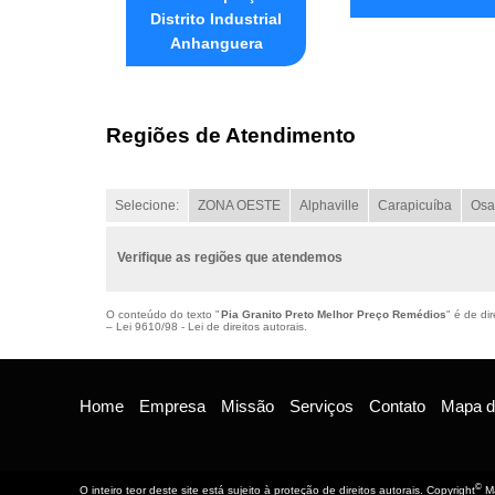
Distrito Industrial
Anhanguera
Regiões de Atendimento
Selecione:
ZONA OESTE
Alphaville
Carapicuíba
Osa
Verifique as regiões que atendemos
O conteúdo do texto "
Pia Granito Preto Melhor Preço Remédios
" é de di
–
Lei 9610/98 - Lei de direitos autorais
.
Home
Empresa
Missão
Serviços
Contato
Mapa do
©
O inteiro teor deste site está sujeito à proteção de direitos autorais. Copyright
Ma