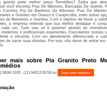
a granito preto melhor preço Remédios? Saiba que atra
deal você encontra Pias De Mármore, Bancadas De Granito, 
a Cozinha, Pia De Banheiro De Mármore, Pias De Mármor
mores e Granitos em Osasco e Carapicuíba, entre outras op
rea de Marmores e Granitos. Com o objetivo de trazer a satis
entes, a empresa entende que sua melhor destaque é conqu
 cada um. Tudo isso só é possível através do investime
modernos e profissionais experientes. Executamos nossos s
lente e eficiente. Com um atendimento diferenciado e cui
zer de sanar suas dúvidas. Por isso, não deixe de entrar em 
is.
ber mais sobre Pia Granito Preto Me
emédios
1) 3608-1020
,
(11) 94013-9159
ou
faça uma cotação
otação