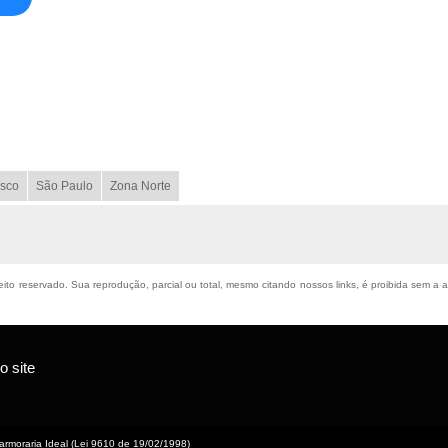
sco
São Paulo
Zona Norte
reito reservado. Sua reprodução, parcial ou total, mesmo citando nossos links, é proibida sem a 
 site
rmoraria Ideal (Lei 9610 de 19/02/1998)