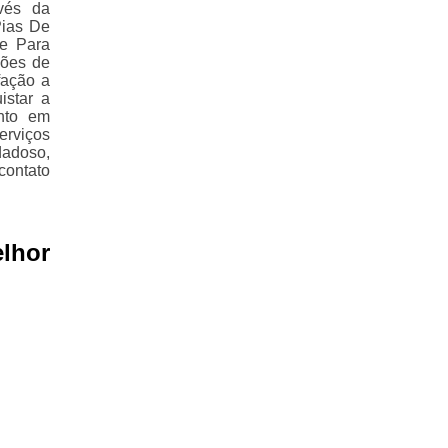
vés da
Pias De
e Para
ções de
fação a
istar a
nto em
erviços
dadoso,
contato
lhor