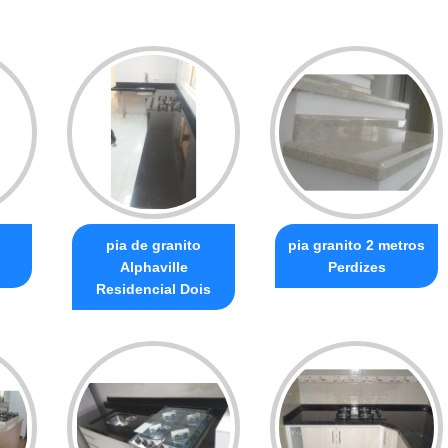
pia de granito
pia granito 2 metros
Alphaville
Perdizes
Residencial Dois