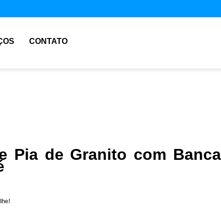
ÇOS
CONTATO
e Pia de Granito com Banc
é
lhe!