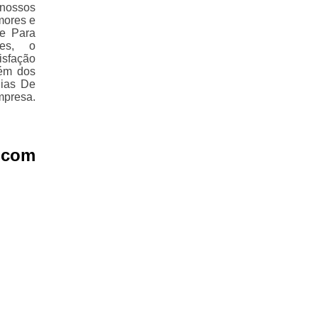
nossos
mores e
e Para
tes, o
isfação
lém dos
Pias De
mpresa.
o com