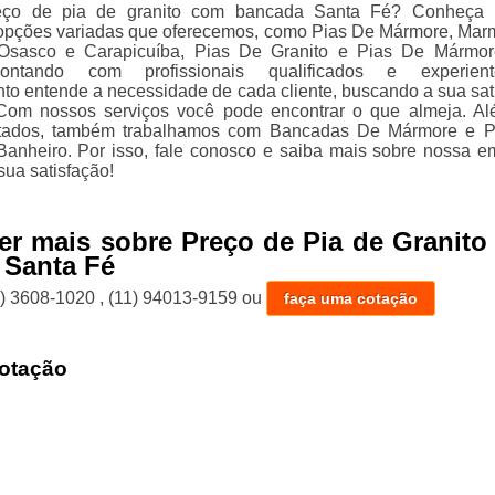
eço de pia de granito com bancada Santa Fé? Conheça 
 opções variadas que oferecemos, como Pias De Mármore, Mar
Osasco e Carapicuíba, Pias De Granito e Pias De Mármor
ontando com profissionais qualificados e experien
o entende a necessidade de cada cliente, buscando a sua sat
 Com nossos serviços você pode encontrar o que almeja. A
citados, também trabalhamos com Bancadas De Mármore e 
Banheiro. Por isso, fale conosco e saiba mais sobre nossa e
sua satisfação!
er mais sobre Preço de Pia de Granit
 Santa Fé
1) 3608-1020
,
(11) 94013-9159
ou
faça uma cotação
otação