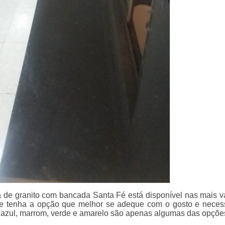
a de granito com bancada Santa Fé está disponível nas mais v
ue tenha a opção que melhor se adeque com o gosto e neces
, azul, marrom, verde e amarelo são apenas algumas das opçõe