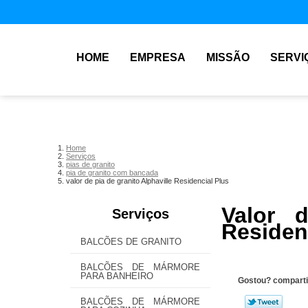
HOME
EMPRESA
MISSÃO
SERVI
Home
Serviços
pias de granito
pia de granito com bancada
valor de pia de granito Alphaville Residencial Plus
Valor d
Serviços
Residen
BALCÕES DE GRANITO
BALCÕES DE MÁRMORE
PARA BANHEIRO
Gostou? comparti
BALCÕES DE MÁRMORE