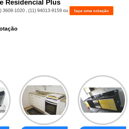
le Residencial Plus
1) 3608-1020
,
(11) 94013-9159
ou
faça uma cotação
otação