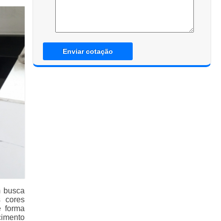
Enviar cotação
m busca
s cores
e forma
cimento