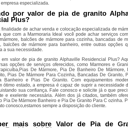
 empresa especializada.
do por valor de pia de granito Alpha
ial Plus?
 finalidade de achar venda e colocação especializada de már
ba que com a Marmoraria Ideal você pode achar serviços co
mármore, balcões de mármore para cozinha, bancadas de 
o, balcões de mármore para banheiro, entre outras opções 
ra a sua necessidade.
 em valor de pia de granito Alphaville Residencial Plus? Aq
ersas opções de serviços oferecidos, como Marmores e Gran
apicuíba,Pias De Mármore, Pia De Banheiro De Mármore, 
ito, Pias De Mármore Para Cozinha, Bancadas De Granito, 
a Banheiro e Pias De Granito. Com equipamentos moder
m ótimo estado, a empresa é capaz de suprir a necessidade 
quistando sua confiança. Fale conosco e solicite já o que prec
nte e exelente necessária. Além dos já citados, também ofe
o Pia De Mármore Banheiro e Pia De Granito Para C ozinha. Po
ato conosco,estamos sempre a disposição do cliente.
ber mais sobre Valor de Pia de Gra