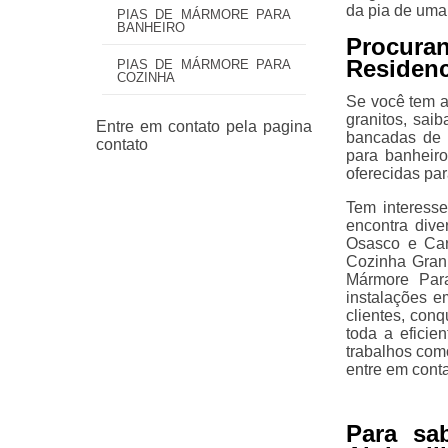
da pia de uma
PIAS DE MÁRMORE PARA
BANHEIRO
Procuran
Residenc
PIAS DE MÁRMORE PARA
COZINHA
Se você tem a
granitos, sai
bancadas de 
para banheir
oferecidas pa
Tem interesse
encontra div
Osasco e Car
Cozinha Gran
Mármore Par
instalações e
clientes, con
toda a eficie
trabalhos com
entre em cont
Para sa