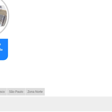
m
le
sco
São Paulo
Zona Norte