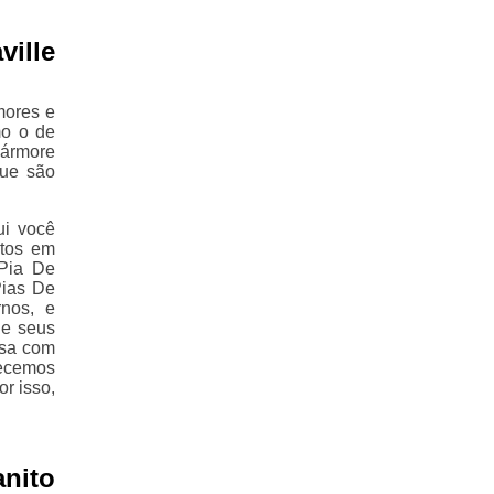
ville
mores e
mo o de
mármore
que são
ui você
itos em
Pia De
Pias De
nos, e
de seus
isa com
recemos
r isso,
nito