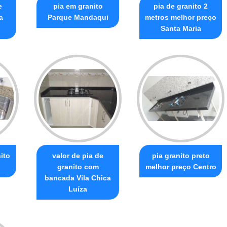
e
pia em granito
pia de granito 2
a
Parque Mandaqui
metros melhor preço
Santa Maria
ito
valor de pia de
pia granito preto
granito com
melhor preço Centro
bancada Vila Chica
Luíza