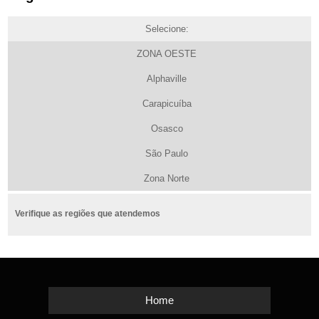
Selecione:
ZONA OESTE
Alphaville
Carapicuíba
Osasco
São Paulo
Zona Norte
Verifique as regiões que atendemos
Home