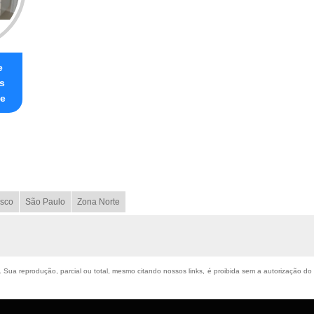
e
s
te
sco
São Paulo
Zona Norte
o. Sua reprodução, parcial ou total, mesmo citando nossos links, é proibida sem a autorização do