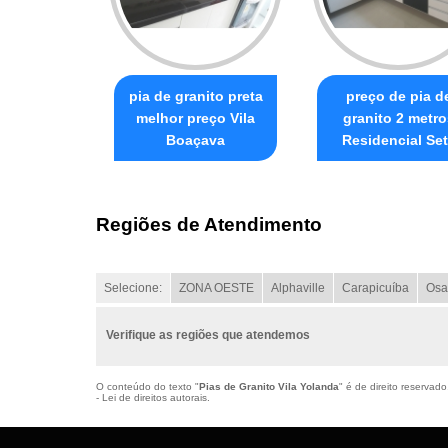
pia de granito preta
preço de pia d
melhor preço Vila
granito 2 metro
Boaçava
Residencial Se
Regiões de Atendimento
Selecione:
ZONA OESTE
Alphaville
Carapicuíba
Osa
Verifique as regiões que atendemos
O conteúdo do texto "
Pias de Granito Vila Yolanda
" é de direito reservad
- Lei de direitos autorais
.