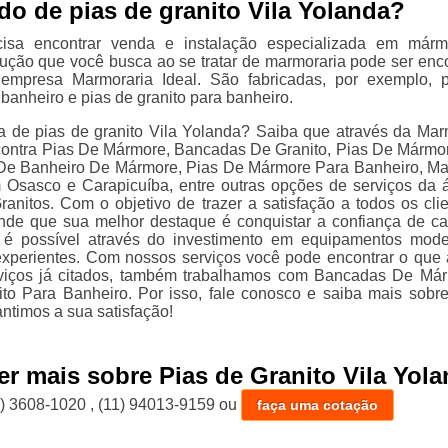
do de pias de granito Vila Yolanda?
isa encontrar venda e instalação especializada em márm
olução que você busca ao se tratar de marmoraria pode ser enc
empresa Marmoraria Ideal. São fabricadas, por exemplo, 
banheiro e pias de granito para banheiro.
 de pias de granito Vila Yolanda? Saiba que através da Mar
contra Pias De Mármore, Bancadas De Granito, Pias De Mármo
 De Banheiro De Mármore, Pias De Mármore Para Banheiro, M
 Osasco e Carapicuíba, entre outras opções de serviços da 
anitos. Com o objetivo de trazer a satisfação a todos os clie
nde que sua melhor destaque é conquistar a confiança de c
 é possível através do investimento em equipamentos mod
 experientes. Com nossos serviços você pode encontrar o que 
viços já citados, também trabalhamos com Bancadas De Má
to Para Banheiro. Por isso, fale conosco e saiba mais sobr
ntimos a sua satisfação!
er mais sobre Pias de Granito Vila Yol
1) 3608-1020
,
(11) 94013-9159
ou
faça uma cotação