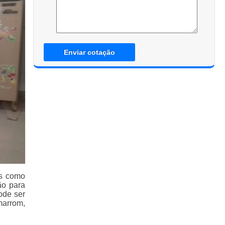
Enviar cotação
os como
ão para
ode ser
marrom,