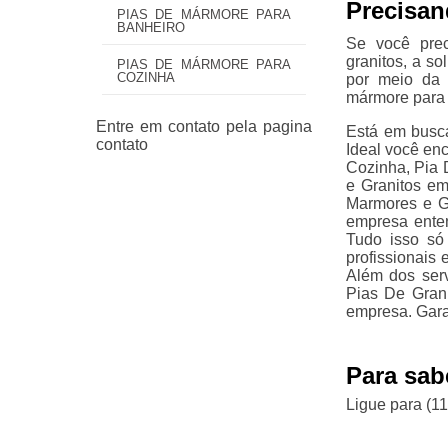
Precisan
PIAS DE MÁRMORE PARA
BANHEIRO
Se você prec
granitos, a s
PIAS DE MÁRMORE PARA
COZINHA
por meio da 
mármore para 
Está em busca
Ideal você en
Cozinha, Pia
e Granitos em
Marmores e Gr
empresa ente
Tudo isso só
profissionais
Além dos ser
Pias De Grani
empresa. Gara
Para sab
Ligue para
(1