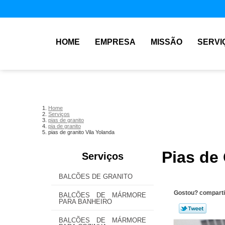
HOME
EMPRESA
MISSÃO
SERVI
Home
Serviços
pias de granito
pia de granito
pias de granito Vila Yolanda
Pias de 
Serviços
BALCÕES DE GRANITO
Gostou? comparti
BALCÕES DE MÁRMORE
PARA BANHEIRO
BALCÕES DE MÁRMORE