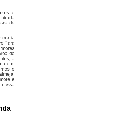
ores e
ontrada
pias de
moraria
re Para
armores
área de
ntes, a
ada um.
ernos e
almeja.
rmore e
e nossa
anda