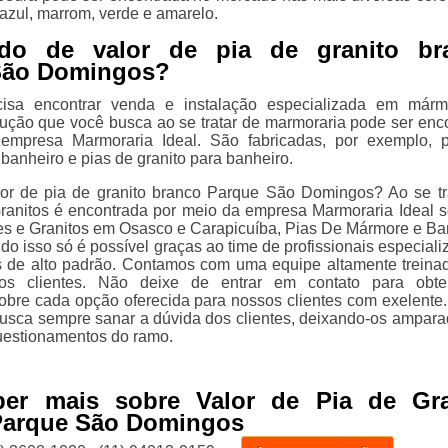
 azul, marrom, verde e amarelo.
ndo de valor de pia de granito br
São Domingos?
isa encontrar venda e instalação especializada em márm
olução que você busca ao se tratar de marmoraria pode ser enc
empresa Marmoraria Ideal. São fabricadas, por exemplo, 
banheiro e pias de granito para banheiro.
or de pia de granito branco Parque São Domingos? Ao se tr
anitos é encontrada por meio da empresa Marmoraria Ideal s
s e Granitos em Osasco e Carapicuíba, Pias De Mármore e B
do isso só é possível graças ao time de profissionais especiali
s de alto padrão. Contamos com uma equipe altamente treina
os clientes. Não deixe de entrar em contato para obte
obre cada opção oferecida para nossos clientes com exelente
usca sempre sanar a dúvida dos clientes, deixando-os ampar
uestionamentos do ramo.
ber mais sobre Valor de Pia de Gra
Parque São Domingos