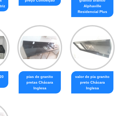
s
preço Conceição
granito branco
riz
Alphaville
Residencial Plus
 20
pias de granito
valor de pia granito
pretas Chácara
preto Chácara
Inglesa
Inglesa