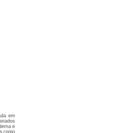
lada em
ariados
derna e
es como