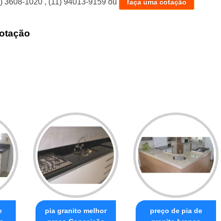
1) 3608-1020
,
(11) 94013-9159
ou
faça uma cotação
otação
e
pia granito melhor
preço de pia de