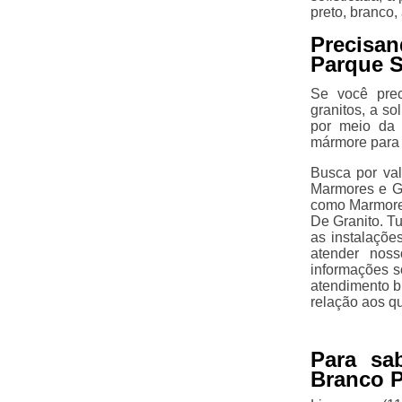
preto, branco,
Precisa
Parque 
Se você prec
granitos, a s
por meio da 
mármore para 
Busca por val
Marmores e Gr
como Marmore
De Granito. Tu
as instalaçõe
atender noss
informações s
atendimento b
relação aos q
Para sa
Branco 