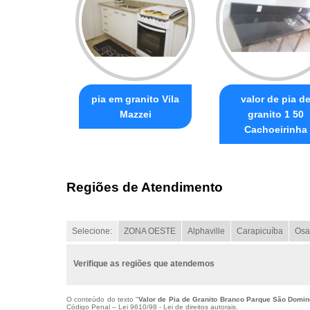
pia em granito Vila
valor de pia d
Mazzei
granito 1 50
Cachoeirinha
Regiões de Atendimento
Selecione:
ZONA OESTE
Alphaville
Carapicuíba
Osa
Verifique as regiões que atendemos
O conteúdo do texto "
Valor de Pia de Granito Branco Parque São Domi
Código Penal –
Lei 9610/98 - Lei de direitos autorais
.