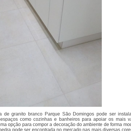
ia de granito branco Parque São Domingos pode ser insta
espaços como cozinhas e banheiros para apoiar os mais v
uma opção para compor a decoração do ambiente de forma mo
a pedra pode ser encontrada no mercado nas mais diversas cor