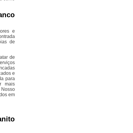
anco
ores e
ontrada
pias de
atar de
erviços
ancadas
zados e
da para
r mais
. Nosso
ados em
nito