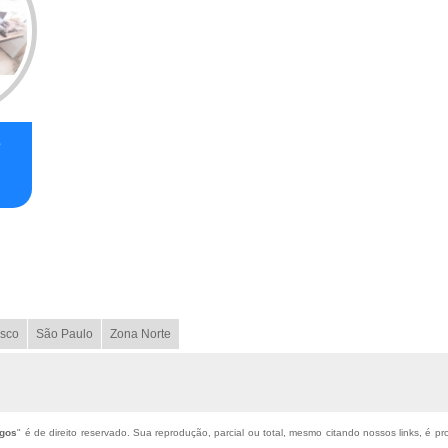
e
sco
São Paulo
Zona Norte
ngos
" é de direito reservado. Sua reprodução, parcial ou total, mesmo citando nossos links, é pr