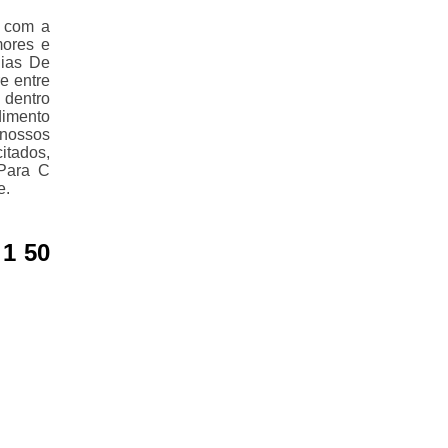
e com a
mores e
Pias De
e entre
 dentro
imento
 nossos
itados,
Para C
e.
 1 50