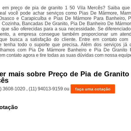
e em preço de pia de granito 1 50 Vila Mercês? Saiba qu
deal você pode achar serviços como Pias De Mármore, Mar
Osasco e Carapicuíba e Pias De Mármore Para Banheiro, 
 Cozinha, Bancadas De Granito, Pia De Banheiro De Mármor
 que são oferecidas para a sua necessidade. Se diferenciado
ento, a empresa consegue também proporcionar um atend
que busca a satisfação do cliente. Entre em contato com
 e tenha todo o suporte que precisa. Além dos serviços já c
alhamos com Pia De Mármore Banheiro e Pia De Granito 
em contato agora e tire todas as suas dúvidas com nossa equip
er mais sobre Preço de Pia de Granito
cês
1) 3608-1020
,
(11) 94013-9159
ou
faça uma cotação
otação