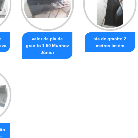
e
valor de pia de
pia de granito 2
ava
granito 1 50 Munhoz
metros Imirim
Júnior
ito
r